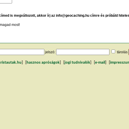
 címed is megváltozott, akkor írj az info@geocaching.hu címre és próbáld hitele
magad most!
jelszó:
tárolás
uristautak.hu
] [
hasznos apróságok
] [
jogi tudnivalók
] [
e-mail
] [
impresszu