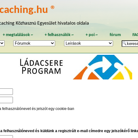
caching.hu ®
aching Közhasznú Egyesület hivatalos oldala
+
megtalálások
~
+
felhasználók
~
+
poi
~
fórum
FA
a felhasználónevet és jelszót egy cookie-ban
e a felhasználóneved és küldünk a regisztrált e-mail címedre egy jelszókérő linket