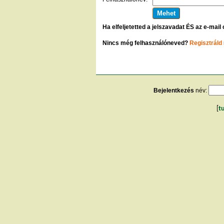
Ha elfeljetetted a jelszavadat ÉS az e-mail
Nincs még felhasználóneved?
Regisztráld
Bejelentkezés
név:
[
t