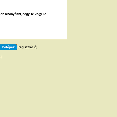
sen bizonyítani, hogy Te vagy Te.
[
regisztráció
]
m
]