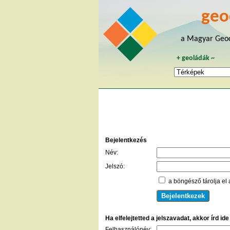
geo
a Magyar Geoc
+
geoládák
~
Bejelentkezés
Név:
Jelszó:
a böngésző tárolja el 
Ha elfelejtetted a jelszavadat, akkor írd id
Felhasználónév: