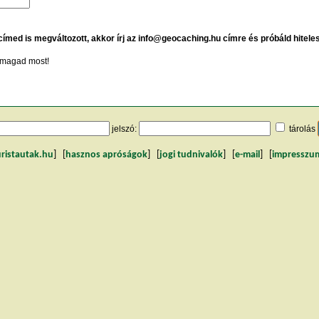
 címed is megváltozott, akkor írj az info@geocaching.hu címre és próbáld hitele
magad most!
jelszó:
tárolás
uristautak.hu
] [
hasznos apróságok
] [
jogi tudnivalók
] [
e-mail
] [
impresszu