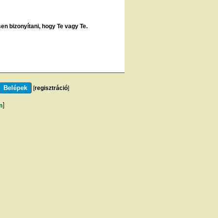
sen bizonyítani, hogy Te vagy Te.
[
regisztráció
]
m
]