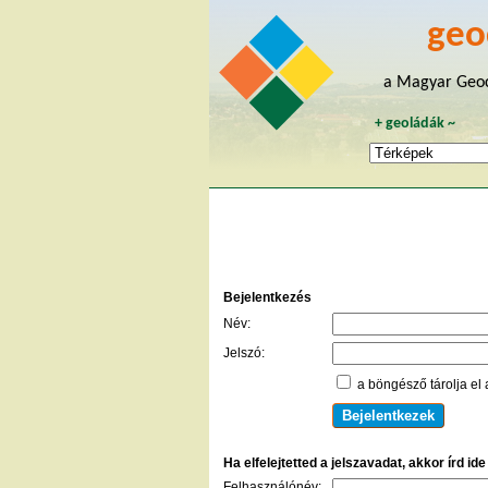
geo
a Magyar Geoc
+
geoládák
~
Bejelentkezés
Név:
Jelszó:
a böngésző tárolja el 
Ha elfelejtetted a jelszavadat, akkor írd id
Felhasználónév: