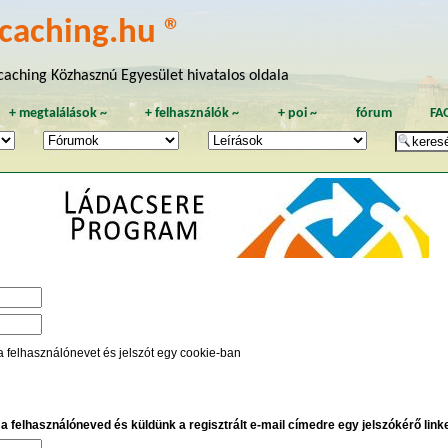
caching.hu ®
aching Közhasznú Egyesület hivatalos oldala
+
megtalálások
~
+
felhasználók
~
+
poi
~
fórum
FA
a felhasználónevet és jelszót egy cookie-ban
e a felhasználóneved és küldünk a regisztrált e-mail címedre egy jelszókérő linket