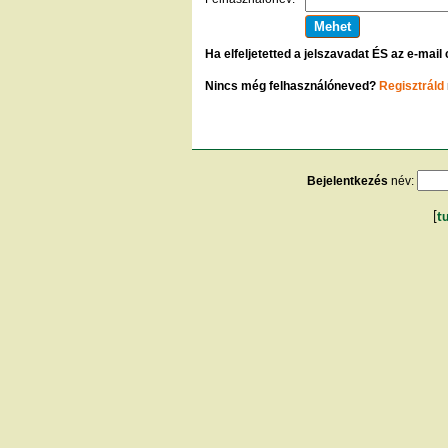
Ha elfeljetetted a jelszavadat ÉS az e-mail
Nincs még felhasználóneved?
Regisztráld
Bejelentkezés
név:
[
t