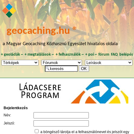
geocaching.hu ®
a Magyar Geocaching Közhasznú Egyesület hivatalos oldala
+
geoládák
~
+
megtalálások
~
+
felhasználók
~
+
poi
~
fórum
FAQ
belépés
Bejelentkezés
Név:
Jelszó:
a böngésző tárolja el a felhasználónevet és jelszót egy