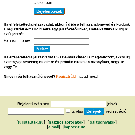
cookie-ban
Ha elfelejtetted a jelszavadat, akkor írd ide a felhasználóneved és küldünk
a regisztrált e-mail címedre egy jelszókérő linket, amire kattintva küldjük
az új jelszót.
Felhasználónév:
Ha elfeljetetted a jelszavadat ÉS az e-mail címed is megváltozott, akkor írj
az info@geocaching.hu címre és próbáld hitelesen bizonyítani, hogy Te
vagy Te.
Nincs még felhasználóneved?
Regisztráld
magad most!
Bejelentkezés
név:
jelszó:
tárolás
[
regisztráció
]
[
turistautak.hu
] [
hasznos apróságok
] [
jogi tudnivalók
]
[
e-mail
] [
impresszum
]