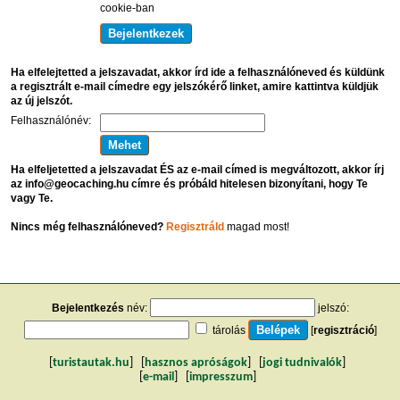
cookie-ban
Ha elfelejtetted a jelszavadat, akkor írd ide a felhasználóneved és küldünk
a regisztrált e-mail címedre egy jelszókérő linket, amire kattintva küldjük
az új jelszót.
Felhasználónév:
Ha elfeljetetted a jelszavadat ÉS az e-mail címed is megváltozott, akkor írj
az info@geocaching.hu címre és próbáld hitelesen bizonyítani, hogy Te
vagy Te.
Nincs még felhasználóneved?
Regisztráld
magad most!
Bejelentkezés
név:
jelszó:
tárolás
[
regisztráció
]
[
turistautak.hu
] [
hasznos apróságok
] [
jogi tudnivalók
]
[
e-mail
] [
impresszum
]