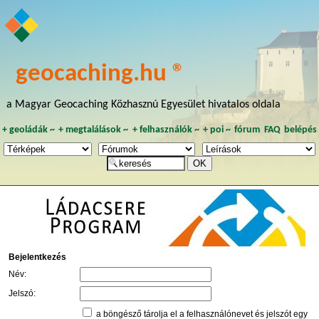
geocaching.hu ®
a Magyar Geocaching Közhasznú Egyesület hivatalos oldala
+
geoládák
~
+
megtalálások
~
+
felhasználók
~
+
poi
~
fórum
FAQ
belépés
Bejelentkezés
Név:
Jelszó:
a böngésző tárolja el a felhasználónevet és jelszót egy