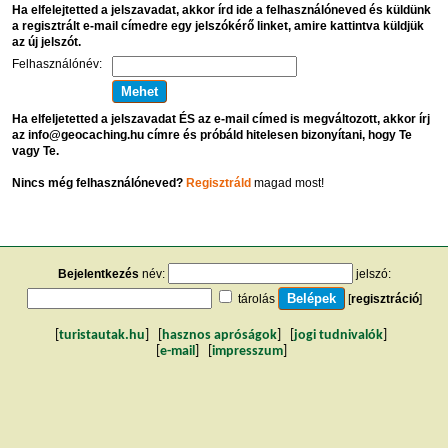
Ha elfelejtetted a jelszavadat, akkor írd ide a felhasználóneved és küldünk
a regisztrált e-mail címedre egy jelszókérő linket, amire kattintva küldjük
az új jelszót.
Felhasználónév:
Ha elfeljetetted a jelszavadat ÉS az e-mail címed is megváltozott, akkor írj
az info@geocaching.hu címre és próbáld hitelesen bizonyítani, hogy Te
vagy Te.
Nincs még felhasználóneved?
Regisztráld
magad most!
Bejelentkezés
név:
jelszó:
tárolás
[
regisztráció
]
[
turistautak.hu
] [
hasznos apróságok
] [
jogi tudnivalók
]
[
e-mail
] [
impresszum
]