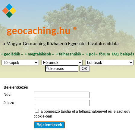
geocaching.hu ®
a Magyar Geocaching Közhasznú Egyesület hivatalos oldala
+
geoládák
~
+
megtalálások
~
+
felhasználók
~
+
poi
~
fórum
FAQ
belépés
Bejelentkezés
Név:
Jelszó:
a böngésző tárolja el a felhasználónevet és jelszót egy
cookie-ban