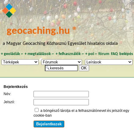
geocaching.hu ®
a Magyar Geocaching Közhasznú Egyesület hivatalos oldala
+
geoládák
~
+
megtalálások
~
+
felhasználók
~
+
poi
~
fórum
FAQ
belépés
Bejelentkezés
Név:
Jelszó:
a böngésző tárolja el a felhasználónevet és jelszót egy
cookie-ban