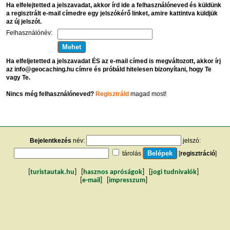
Ha elfelejtetted a jelszavadat, akkor írd ide a felhasználóneved és küldünk
a regisztrált e-mail címedre egy jelszókérő linket, amire kattintva küldjük
az új jelszót.
Felhasználónév:
Ha elfeljetetted a jelszavadat ÉS az e-mail címed is megváltozott, akkor írj
az info@geocaching.hu címre és próbáld hitelesen bizonyítani, hogy Te
vagy Te.
Nincs még felhasználóneved?
Regisztráld
magad most!
Bejelentkezés
név:
jelszó:
tárolás
[
regisztráció
]
[
turistautak.hu
] [
hasznos apróságok
] [
jogi tudnivalók
]
[
e-mail
] [
impresszum
]