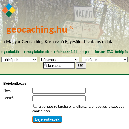
geocaching.hu ®
a Magyar Geocaching Közhasznú Egyesület hivatalos oldala
+
geoládák
~
+
megtalálások
~
+
felhasználók
~
+
poi
~
fórum
FAQ
belépés
Bejelentkezés
Név:
Jelszó:
a böngésző tárolja el a felhasználónevet és jelszót egy
cookie-ban