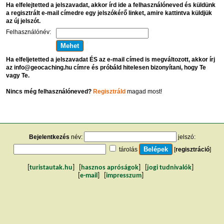
Ha elfelejtetted a jelszavadat, akkor írd ide a felhasználóneved és küldünk
a regisztrált e-mail címedre egy jelszókérő linket, amire kattintva küldjük
az új jelszót.
Felhasználónév:
Ha elfeljetetted a jelszavadat ÉS az e-mail címed is megváltozott, akkor írj
az info@geocaching.hu címre és próbáld hitelesen bizonyítani, hogy Te
vagy Te.
Nincs még felhasználóneved?
Regisztráld
magad most!
Bejelentkezés
név:
jelszó:
tárolás
[
regisztráció
]
[
turistautak.hu
] [
hasznos apróságok
] [
jogi tudnivalók
]
[
e-mail
] [
impresszum
]