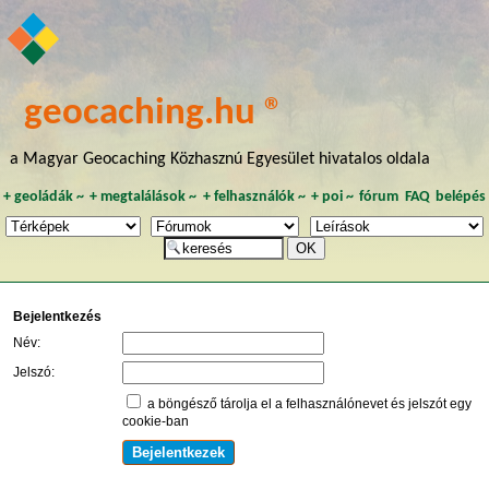
geocaching.hu ®
a Magyar Geocaching Közhasznú Egyesület hivatalos oldala
+
geoládák
~
+
megtalálások
~
+
felhasználók
~
+
poi
~
fórum
FAQ
belépés
Bejelentkezés
Név:
Jelszó:
a böngésző tárolja el a felhasználónevet és jelszót egy
cookie-ban