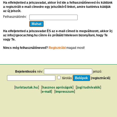
Ha elfelejtetted a jelszavadat, akkor írd ide a felhasználóneved és küldünk
a regisztrált e-mail címedre egy jelszókérő linket, amire kattintva küldjük
az új jelszót.
Felhasználónév:
Ha elfeljetetted a jelszavadat ÉS az e-mail címed is megváltozott, akkor írj
az info@geocaching.hu címre és próbáld hitelesen bizonyítani, hogy Te
vagy Te.
Nincs még felhasználóneved?
Regisztráld
magad most!
Bejelentkezés
név:
jelszó:
tárolás
[
regisztráció
]
[
turistautak.hu
] [
hasznos apróságok
] [
jogi tudnivalók
]
[
e-mail
] [
impresszum
]