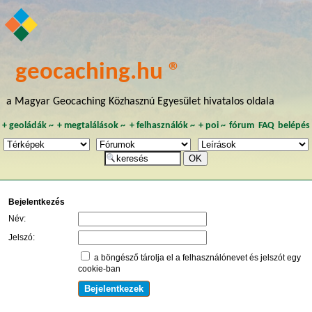
geocaching.hu ®
a Magyar Geocaching Közhasznú Egyesület hivatalos oldala
+
geoládák
~
+
megtalálások
~
+
felhasználók
~
+
poi
~
fórum
FAQ
belépés
Bejelentkezés
Név:
Jelszó:
a böngésző tárolja el a felhasználónevet és jelszót egy
cookie-ban