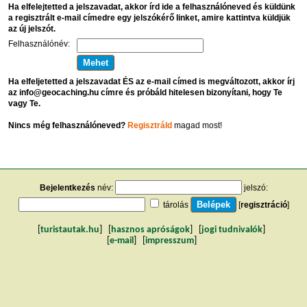
Ha elfelejtetted a jelszavadat, akkor írd ide a felhasználóneved és küldünk
a regisztrált e-mail címedre egy jelszókérő linket, amire kattintva küldjük
az új jelszót.
Felhasználónév:
Ha elfeljetetted a jelszavadat ÉS az e-mail címed is megváltozott, akkor írj
az info@geocaching.hu címre és próbáld hitelesen bizonyítani, hogy Te
vagy Te.
Nincs még felhasználóneved?
Regisztráld
magad most!
Bejelentkezés
név:
jelszó:
tárolás
[
regisztráció
]
[
turistautak.hu
] [
hasznos apróságok
] [
jogi tudnivalók
]
[
e-mail
] [
impresszum
]