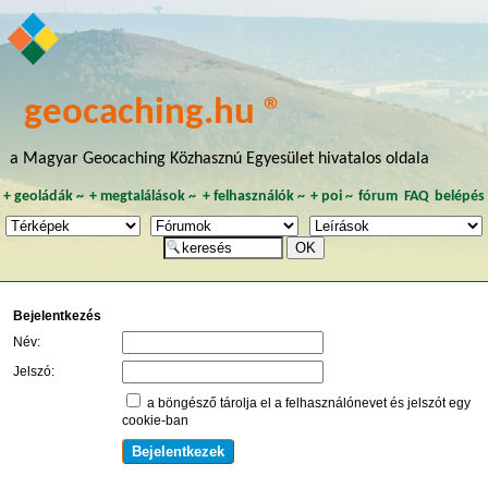
geocaching.hu ®
a Magyar Geocaching Közhasznú Egyesület hivatalos oldala
+
geoládák
~
+
megtalálások
~
+
felhasználók
~
+
poi
~
fórum
FAQ
belépés
Bejelentkezés
Név:
Jelszó:
a böngésző tárolja el a felhasználónevet és jelszót egy
cookie-ban