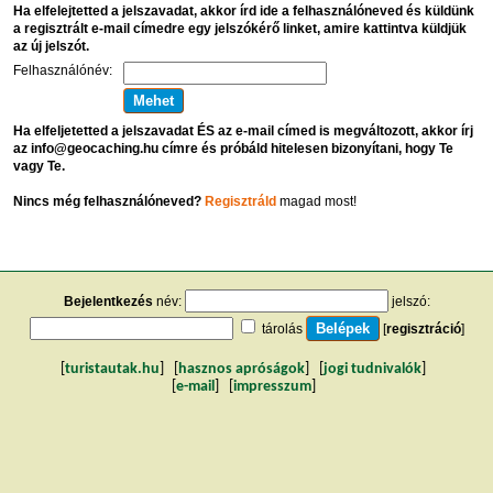
Ha elfelejtetted a jelszavadat, akkor írd ide a felhasználóneved és küldünk
a regisztrált e-mail címedre egy jelszókérő linket, amire kattintva küldjük
az új jelszót.
Felhasználónév:
Ha elfeljetetted a jelszavadat ÉS az e-mail címed is megváltozott, akkor írj
az info@geocaching.hu címre és próbáld hitelesen bizonyítani, hogy Te
vagy Te.
Nincs még felhasználóneved?
Regisztráld
magad most!
Bejelentkezés
név:
jelszó:
tárolás
[
regisztráció
]
[
turistautak.hu
] [
hasznos apróságok
] [
jogi tudnivalók
]
[
e-mail
] [
impresszum
]