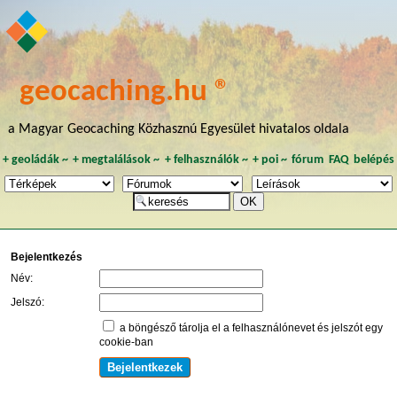
geocaching.hu ®
a Magyar Geocaching Közhasznú Egyesület hivatalos oldala
+
geoládák
~
+
megtalálások
~
+
felhasználók
~
+
poi
~
fórum
FAQ
belépés
Bejelentkezés
Név:
Jelszó:
a böngésző tárolja el a felhasználónevet és jelszót egy
cookie-ban