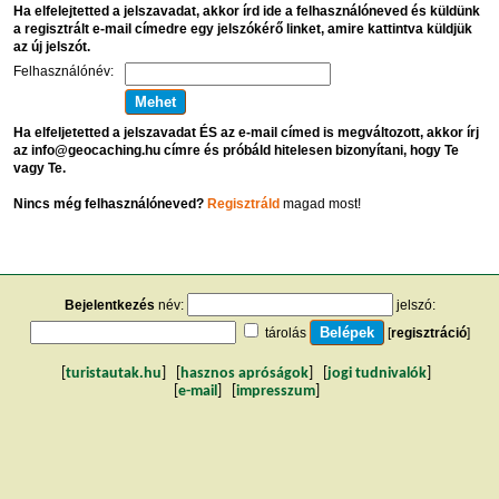
Ha elfelejtetted a jelszavadat, akkor írd ide a felhasználóneved és küldünk
a regisztrált e-mail címedre egy jelszókérő linket, amire kattintva küldjük
az új jelszót.
Felhasználónév:
Ha elfeljetetted a jelszavadat ÉS az e-mail címed is megváltozott, akkor írj
az info@geocaching.hu címre és próbáld hitelesen bizonyítani, hogy Te
vagy Te.
Nincs még felhasználóneved?
Regisztráld
magad most!
Bejelentkezés
név:
jelszó:
tárolás
[
regisztráció
]
[
turistautak.hu
] [
hasznos apróságok
] [
jogi tudnivalók
]
[
e-mail
] [
impresszum
]