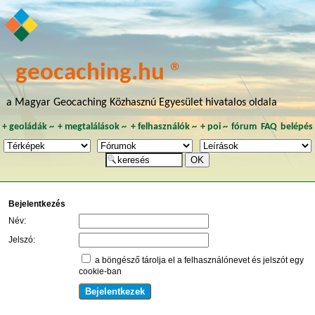
geocaching.hu ®
a Magyar Geocaching Közhasznú Egyesület hivatalos oldala
+
geoládák
~
+
megtalálások
~
+
felhasználók
~
+
poi
~
fórum
FAQ
belépés
Bejelentkezés
Név:
Jelszó:
a böngésző tárolja el a felhasználónevet és jelszót egy
cookie-ban