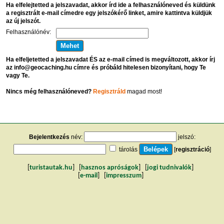
Ha elfelejtetted a jelszavadat, akkor írd ide a felhasználóneved és küldünk
a regisztrált e-mail címedre egy jelszókérő linket, amire kattintva küldjük
az új jelszót.
Felhasználónév:
Ha elfeljetetted a jelszavadat ÉS az e-mail címed is megváltozott, akkor írj
az info@geocaching.hu címre és próbáld hitelesen bizonyítani, hogy Te
vagy Te.
Nincs még felhasználóneved?
Regisztráld
magad most!
Bejelentkezés
név:
jelszó:
tárolás
[
regisztráció
]
[
turistautak.hu
] [
hasznos apróságok
] [
jogi tudnivalók
]
[
e-mail
] [
impresszum
]