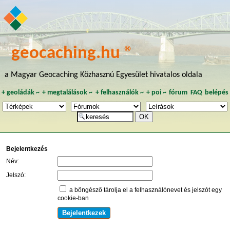
geocaching.hu ®
a Magyar Geocaching Közhasznú Egyesület hivatalos oldala
+
geoládák
~
+
megtalálások
~
+
felhasználók
~
+
poi
~
fórum
FAQ
belépés
Bejelentkezés
Név:
Jelszó:
a böngésző tárolja el a felhasználónevet és jelszót egy
cookie-ban