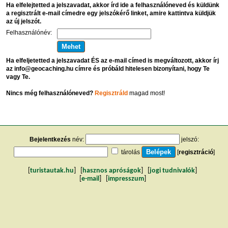
Ha elfelejtetted a jelszavadat, akkor írd ide a felhasználóneved és küldünk
a regisztrált e-mail címedre egy jelszókérő linket, amire kattintva küldjük
az új jelszót.
Felhasználónév:
Ha elfeljetetted a jelszavadat ÉS az e-mail címed is megváltozott, akkor írj
az info@geocaching.hu címre és próbáld hitelesen bizonyítani, hogy Te
vagy Te.
Nincs még felhasználóneved?
Regisztráld
magad most!
Bejelentkezés
név:
jelszó:
tárolás
[
regisztráció
]
[
turistautak.hu
] [
hasznos apróságok
] [
jogi tudnivalók
]
[
e-mail
] [
impresszum
]