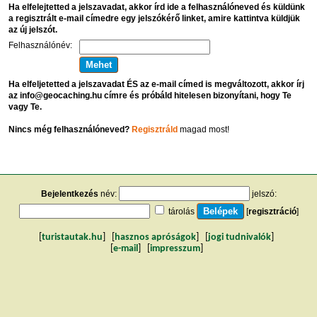
Ha elfelejtetted a jelszavadat, akkor írd ide a felhasználóneved és küldünk
a regisztrált e-mail címedre egy jelszókérő linket, amire kattintva küldjük
az új jelszót.
Felhasználónév:
Ha elfeljetetted a jelszavadat ÉS az e-mail címed is megváltozott, akkor írj
az info@geocaching.hu címre és próbáld hitelesen bizonyítani, hogy Te
vagy Te.
Nincs még felhasználóneved?
Regisztráld
magad most!
Bejelentkezés
név:
jelszó:
tárolás
[
regisztráció
]
[
turistautak.hu
] [
hasznos apróságok
] [
jogi tudnivalók
]
[
e-mail
] [
impresszum
]