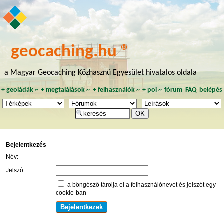
geocaching.hu ®
a Magyar Geocaching Közhasznú Egyesület hivatalos oldala
+
geoládák
~
+
megtalálások
~
+
felhasználók
~
+
poi
~
fórum
FAQ
belépés
Bejelentkezés
Név:
Jelszó:
a böngésző tárolja el a felhasználónevet és jelszót egy
cookie-ban