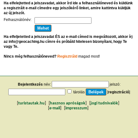
Ha elfelejtetted a jelszavadat, akkor írd ide a felhasználóneved és küldünk
a regisztrált e-mail címedre egy jelszókérő linket, amire kattintva küldjük
az új jelszót.
Felhasználónév:
Ha elfeljetetted a jelszavadat ÉS az e-mail címed is megváltozott, akkor írj
az info@geocaching.hu címre és próbáld hitelesen bizonyítani, hogy Te
vagy Te.
Nincs még felhasználóneved?
Regisztráld
magad most!
Bejelentkezés
név:
jelszó:
tárolás
[
regisztráció
]
[
turistautak.hu
] [
hasznos apróságok
] [
jogi tudnivalók
]
[
e-mail
] [
impresszum
]