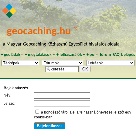
geocaching.hu ®
a Magyar Geocaching Közhasznú Egyesület hivatalos oldala
+
geoládák
~
+
megtalálások
~
+
felhasználók
~
+
poi
~
fórum
FAQ
belépés
Bejelentkezés
Név:
Jelszó:
a böngésző tárolja el a felhasználónevet és jelszót egy
cookie-ban