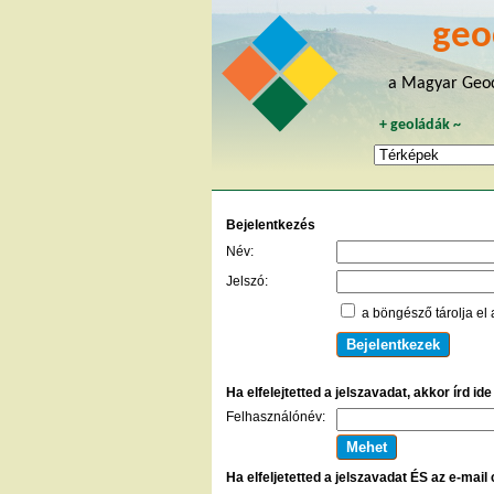
geo
a Magyar Geoc
+
geoládák
~
Bejelentkezés
Név:
Jelszó:
a böngésző tárolja el 
Ha elfelejtetted a jelszavadat, akkor írd id
Felhasználónév:
Ha elfeljetetted a jelszavadat ÉS az e-mail