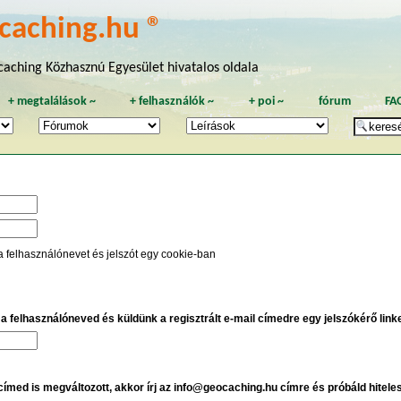
caching.hu ®
aching Közhasznú Egyesület hivatalos oldala
+
megtalálások
~
+
felhasználók
~
+
poi
~
fórum
FA
a felhasználónevet és jelszót egy cookie-ban
e a felhasználóneved és küldünk a regisztrált e-mail címedre egy jelszókérő linket
 címed is megváltozott, akkor írj az info@geocaching.hu címre és próbáld hitele