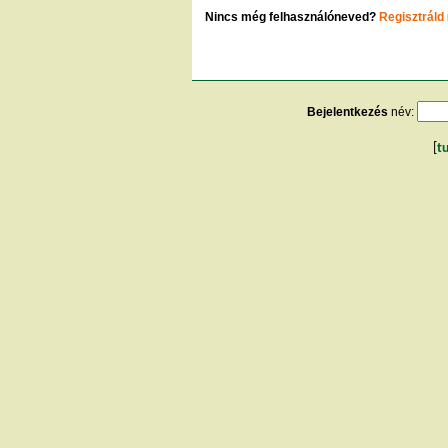
Nincs még felhasználóneved?
Regisztráld
Bejelentkezés
név:
[
t