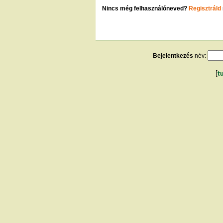
Nincs még felhasználóneved?
Regisztráld
Bejelentkezés
név:
[
t