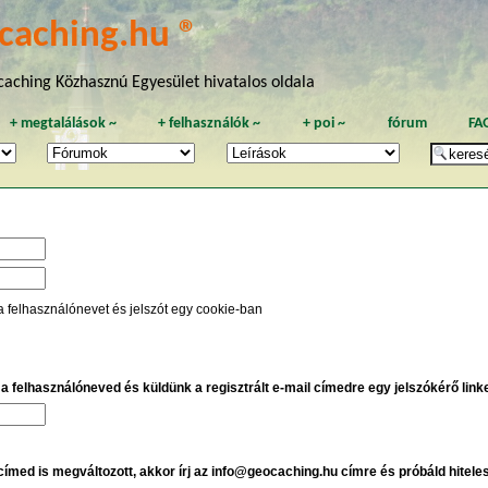
caching.hu ®
aching Közhasznú Egyesület hivatalos oldala
+
megtalálások
~
+
felhasználók
~
+
poi
~
fórum
FA
a felhasználónevet és jelszót egy cookie-ban
e a felhasználóneved és küldünk a regisztrált e-mail címedre egy jelszókérő linket
 címed is megváltozott, akkor írj az info@geocaching.hu címre és próbáld hitele