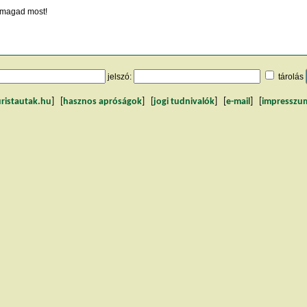
magad most!
jelszó:
tárolás
uristautak.hu
] [
hasznos apróságok
] [
jogi tudnivalók
] [
e-mail
] [
impresszu