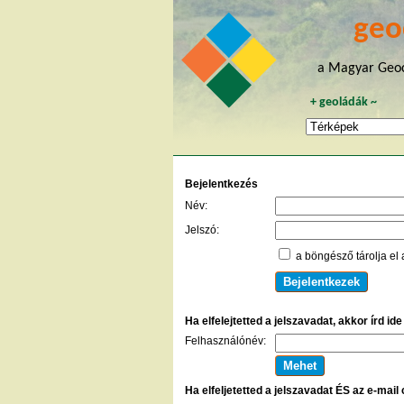
geo
a Magyar Geoc
+
geoládák
~
Bejelentkezés
Név:
Jelszó:
a böngésző tárolja el 
Ha elfelejtetted a jelszavadat, akkor írd id
Felhasználónév:
Ha elfeljetetted a jelszavadat ÉS az e-mail