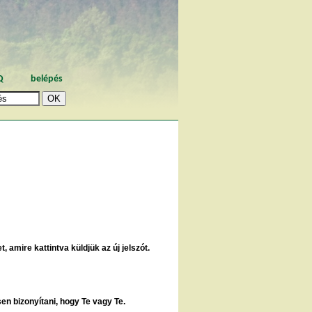
Q
belépés
, amire kattintva küldjük az új jelszót.
sen bizonyítani, hogy Te vagy Te.