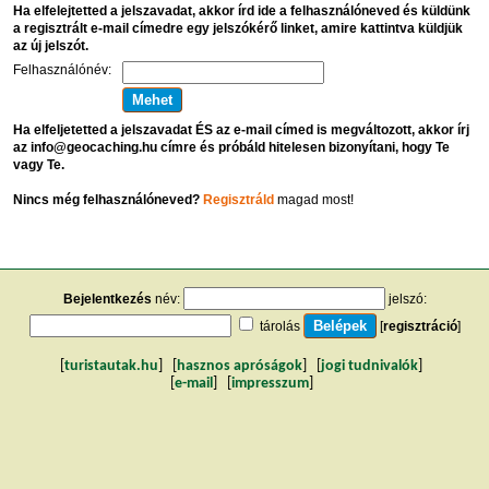
Ha elfelejtetted a jelszavadat, akkor írd ide a felhasználóneved és küldünk
a regisztrált e-mail címedre egy jelszókérő linket, amire kattintva küldjük
az új jelszót.
Felhasználónév:
Ha elfeljetetted a jelszavadat ÉS az e-mail címed is megváltozott, akkor írj
az info@geocaching.hu címre és próbáld hitelesen bizonyítani, hogy Te
vagy Te.
Nincs még felhasználóneved?
Regisztráld
magad most!
Bejelentkezés
név:
jelszó:
tárolás
[
regisztráció
]
[
turistautak.hu
] [
hasznos apróságok
] [
jogi tudnivalók
]
[
e-mail
] [
impresszum
]