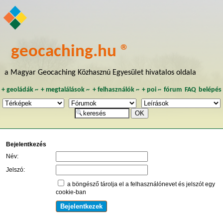
geocaching.hu ®
a Magyar Geocaching Közhasznú Egyesület hivatalos oldala
+
geoládák
~
+
megtalálások
~
+
felhasználók
~
+
poi
~
fórum
FAQ
belépés
Bejelentkezés
Név:
Jelszó:
a böngésző tárolja el a felhasználónevet és jelszót egy
cookie-ban