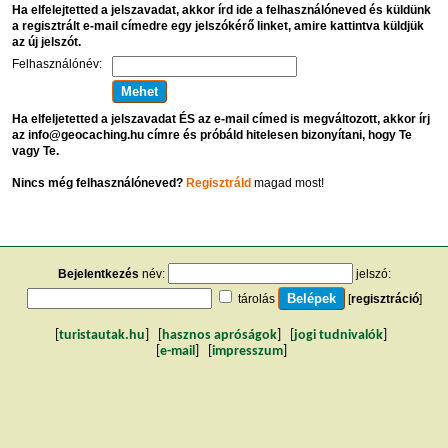
Ha elfelejtetted a jelszavadat, akkor írd ide a felhasználóneved és küldünk
a regisztrált e-mail címedre egy jelszókérő linket, amire kattintva küldjük
az új jelszót.
Felhasználónév:
Ha elfeljetetted a jelszavadat ÉS az e-mail címed is megváltozott, akkor írj
az info@geocaching.hu címre és próbáld hitelesen bizonyítani, hogy Te
vagy Te.
Nincs még felhasználóneved?
Regisztráld
magad most!
Bejelentkezés
név:
jelszó:
tárolás
[
regisztráció
]
[
turistautak.hu
] [
hasznos apróságok
] [
jogi tudnivalók
]
[
e-mail
] [
impresszum
]