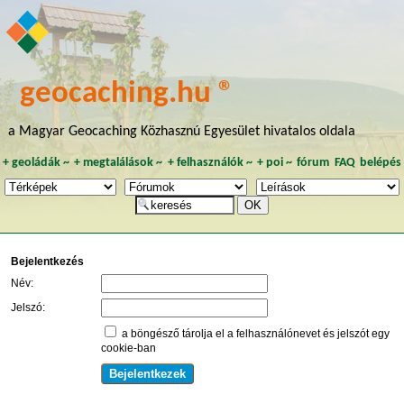
geocaching.hu ®
a Magyar Geocaching Közhasznú Egyesület hivatalos oldala
+
geoládák
~
+
megtalálások
~
+
felhasználók
~
+
poi
~
fórum
FAQ
belépés
Bejelentkezés
Név:
Jelszó:
a böngésző tárolja el a felhasználónevet és jelszót egy
cookie-ban