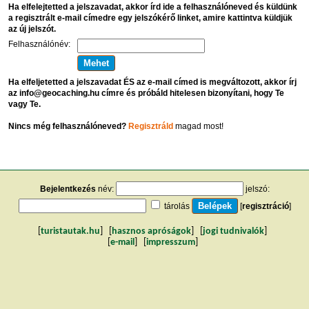
Ha elfelejtetted a jelszavadat, akkor írd ide a felhasználóneved és küldünk
a regisztrált e-mail címedre egy jelszókérő linket, amire kattintva küldjük
az új jelszót.
Felhasználónév:
Ha elfeljetetted a jelszavadat ÉS az e-mail címed is megváltozott, akkor írj
az info@geocaching.hu címre és próbáld hitelesen bizonyítani, hogy Te
vagy Te.
Nincs még felhasználóneved?
Regisztráld
magad most!
Bejelentkezés
név:
jelszó:
tárolás
[
regisztráció
]
[
turistautak.hu
] [
hasznos apróságok
] [
jogi tudnivalók
]
[
e-mail
] [
impresszum
]