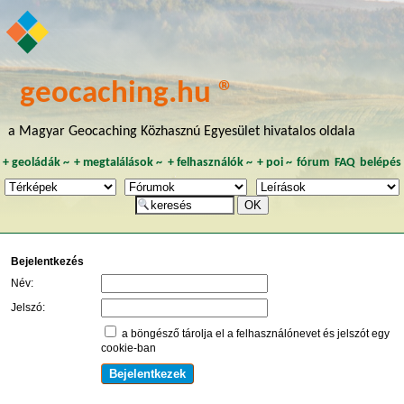
geocaching.hu ®
a Magyar Geocaching Közhasznú Egyesület hivatalos oldala
+
geoládák
~
+
megtalálások
~
+
felhasználók
~
+
poi
~
fórum
FAQ
belépés
Bejelentkezés
Név:
Jelszó:
a böngésző tárolja el a felhasználónevet és jelszót egy
cookie-ban