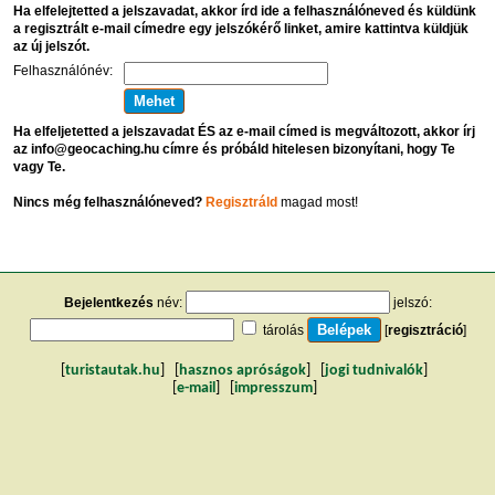
Ha elfelejtetted a jelszavadat, akkor írd ide a felhasználóneved és küldünk
a regisztrált e-mail címedre egy jelszókérő linket, amire kattintva küldjük
az új jelszót.
Felhasználónév:
Ha elfeljetetted a jelszavadat ÉS az e-mail címed is megváltozott, akkor írj
az info@geocaching.hu címre és próbáld hitelesen bizonyítani, hogy Te
vagy Te.
Nincs még felhasználóneved?
Regisztráld
magad most!
Bejelentkezés
név:
jelszó:
tárolás
[
regisztráció
]
[
turistautak.hu
] [
hasznos apróságok
] [
jogi tudnivalók
]
[
e-mail
] [
impresszum
]