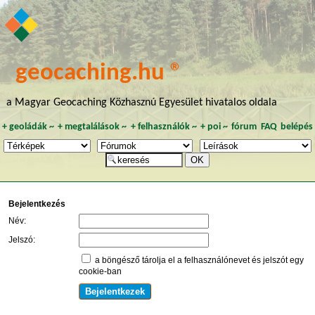
geocaching.hu ®
a Magyar Geocaching Közhasznú Egyesület hivatalos oldala
+
geoládák
~
+
megtalálások
~
+
felhasználók
~
+
poi
~
fórum
FAQ
belépés
Bejelentkezés
Név:
Jelszó:
a böngésző tárolja el a felhasználónevet és jelszót egy
cookie-ban