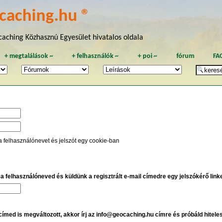
caching.hu ®
aching Közhasznú Egyesület hivatalos oldala
+
megtalálások
~
+
felhasználók
~
+
poi
~
fórum
FA
a felhasználónevet és jelszót egy cookie-ban
e a felhasználóneved és küldünk a regisztrált e-mail címedre egy jelszókérő linket
 címed is megváltozott, akkor írj az info@geocaching.hu címre és próbáld hitele