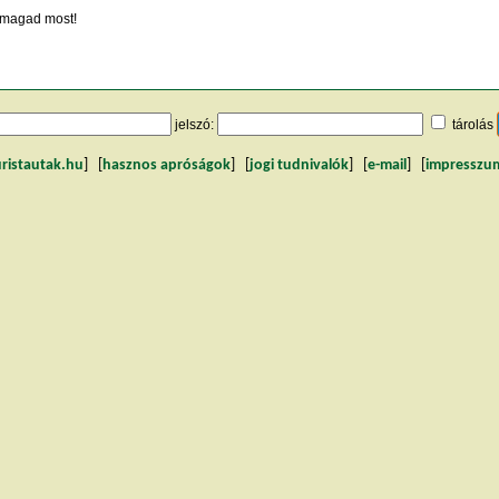
magad most!
jelszó:
tárolás
uristautak.hu
] [
hasznos apróságok
] [
jogi tudnivalók
] [
e-mail
] [
impresszu