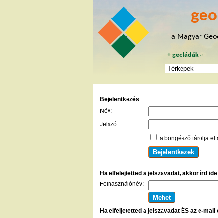
geo
a Magyar Geoc
+
geoládák
~
Bejelentkezés
Név:
Jelszó:
a böngésző tárolja el 
Ha elfelejtetted a jelszavadat, akkor írd id
Felhasználónév:
Ha elfeljetetted a jelszavadat ÉS az e-mail