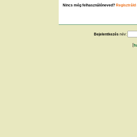
Nincs még felhasználóneved?
Regisztráld
Bejelentkezés
név:
[
t