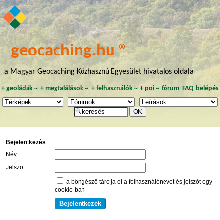
geocaching.hu ®
a Magyar Geocaching Közhasznú Egyesület hivatalos oldala
+
geoládák
~
+
megtalálások
~
+
felhasználók
~
+
poi
~
fórum
FAQ
belépés
Bejelentkezés
Név:
Jelszó:
a böngésző tárolja el a felhasználónevet és jelszót egy
cookie-ban