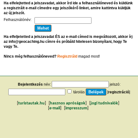
Ha elfelejtetted a jelszavadat, akkor írd ide a felhasználóneved és küldünk
a regisztrált e-mail címedre egy jelszókérő linket, amire kattintva küldjük
az új jelszót.
Felhasználónév:
Ha elfeljetetted a jelszavadat ÉS az e-mail címed is megváltozott, akkor írj
az info@geocaching.hu címre és próbáld hitelesen bizonyítani, hogy Te
vagy Te.
Nincs még felhasználóneved?
Regisztráld
magad most!
Bejelentkezés
név:
jelszó:
tárolás
[
regisztráció
]
[
turistautak.hu
] [
hasznos apróságok
] [
jogi tudnivalók
]
[
e-mail
] [
impresszum
]