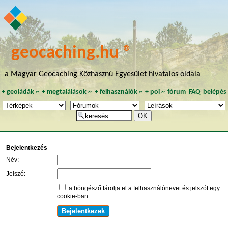
geocaching.hu ®
a Magyar Geocaching Közhasznú Egyesület hivatalos oldala
+
geoládák
~
+
megtalálások
~
+
felhasználók
~
+
poi
~
fórum
FAQ
belépés
Bejelentkezés
Név:
Jelszó:
a böngésző tárolja el a felhasználónevet és jelszót egy
cookie-ban