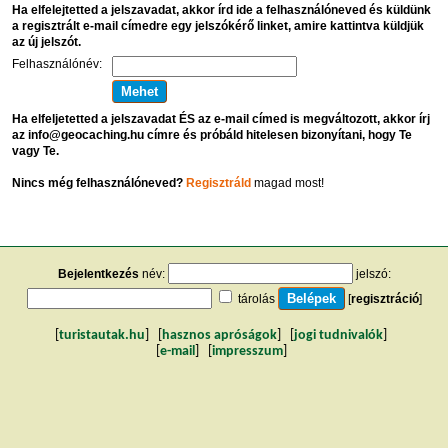
Ha elfelejtetted a jelszavadat, akkor írd ide a felhasználóneved és küldünk
a regisztrált e-mail címedre egy jelszókérő linket, amire kattintva küldjük
az új jelszót.
Felhasználónév:
Ha elfeljetetted a jelszavadat ÉS az e-mail címed is megváltozott, akkor írj
az info@geocaching.hu címre és próbáld hitelesen bizonyítani, hogy Te
vagy Te.
Nincs még felhasználóneved?
Regisztráld
magad most!
Bejelentkezés
név:
jelszó:
tárolás
[
regisztráció
]
[
turistautak.hu
] [
hasznos apróságok
] [
jogi tudnivalók
]
[
e-mail
] [
impresszum
]