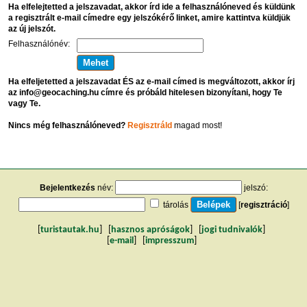
Ha elfelejtetted a jelszavadat, akkor írd ide a felhasználóneved és küldünk
a regisztrált e-mail címedre egy jelszókérő linket, amire kattintva küldjük
az új jelszót.
Felhasználónév:
Ha elfeljetetted a jelszavadat ÉS az e-mail címed is megváltozott, akkor írj
az info@geocaching.hu címre és próbáld hitelesen bizonyítani, hogy Te
vagy Te.
Nincs még felhasználóneved?
Regisztráld
magad most!
Bejelentkezés
név:
jelszó:
tárolás
[
regisztráció
]
[
turistautak.hu
] [
hasznos apróságok
] [
jogi tudnivalók
]
[
e-mail
] [
impresszum
]