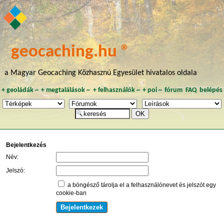
geocaching.hu ®
a Magyar Geocaching Közhasznú Egyesület hivatalos oldala
+
geoládák
~
+
megtalálások
~
+
felhasználók
~
+
poi
~
fórum
FAQ
belépés
Bejelentkezés
Név:
Jelszó:
a böngésző tárolja el a felhasználónevet és jelszót egy
cookie-ban