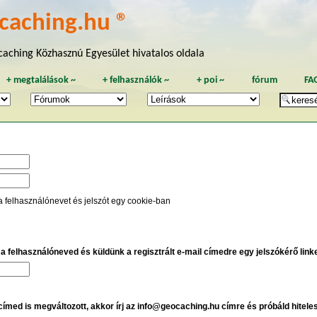
caching.hu ®
aching Közhasznú Egyesület hivatalos oldala
+
megtalálások
~
+
felhasználók
~
+
poi
~
fórum
FA
a felhasználónevet és jelszót egy cookie-ban
e a felhasználóneved és küldünk a regisztrált e-mail címedre egy jelszókérő linket
 címed is megváltozott, akkor írj az info@geocaching.hu címre és próbáld hitele