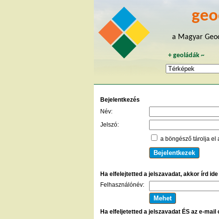
geo
a Magyar Geoc
+
geoládák
~
Bejelentkezés
Név:
Jelszó:
a böngésző tárolja el 
Ha elfelejtetted a jelszavadat, akkor írd id
Felhasználónév:
Ha elfeljetetted a jelszavadat ÉS az e-mail