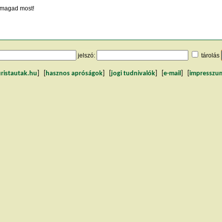
magad most!
jelszó:
tárolás
uristautak.hu
] [
hasznos apróságok
] [
jogi tudnivalók
] [
e-mail
] [
impresszu