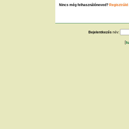
Nincs még felhasználóneved?
Regisztráld
Bejelentkezés
név:
[
t