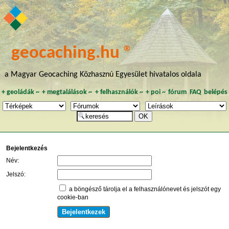
geocaching.hu ®
a Magyar Geocaching Közhasznú Egyesület hivatalos oldala
+
geoládák
~
+
megtalálások
~
+
felhasználók
~
+
poi
~
fórum
FAQ
belépés
Bejelentkezés
Név:
Jelszó:
a böngésző tárolja el a felhasználónevet és jelszót egy
cookie-ban