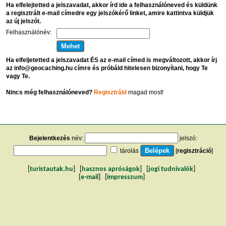
Ha elfelejtetted a jelszavadat, akkor írd ide a felhasználóneved és küldünk
a regisztrált e-mail címedre egy jelszókérő linket, amire kattintva küldjük
az új jelszót.
Felhasználónév:
Ha elfeljetetted a jelszavadat ÉS az e-mail címed is megváltozott, akkor írj
az info@geocaching.hu címre és próbáld hitelesen bizonyítani, hogy Te
vagy Te.
Nincs még felhasználóneved?
Regisztráld
magad most!
Bejelentkezés
név:
jelszó:
tárolás
[
regisztráció
]
[
turistautak.hu
] [
hasznos apróságok
] [
jogi tudnivalók
]
[
e-mail
] [
impresszum
]