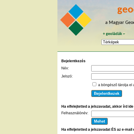
geo
a Magyar Geoc
+
geoládák
~
Bejelentkezés
Név:
Jelszó:
a böngésző tárolja el 
Ha elfelejtetted a jelszavadat, akkor írd id
Felhasználónév:
Ha elfeljetetted a jelszavadat ÉS az e-mail