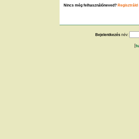
Nincs még felhasználóneved?
Regisztráld
Bejelentkezés
név:
[
t