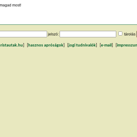
magad most!
jelszó:
tárolás
uristautak.hu
] [
hasznos apróságok
] [
jogi tudnivalók
] [
e-mail
] [
impresszu