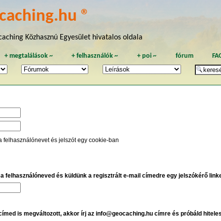
caching.hu ®
aching Közhasznú Egyesület hivatalos oldala
+
megtalálások
~
+
felhasználók
~
+
poi
~
fórum
FA
a felhasználónevet és jelszót egy cookie-ban
e a felhasználóneved és küldünk a regisztrált e-mail címedre egy jelszókérő linket
 címed is megváltozott, akkor írj az info@geocaching.hu címre és próbáld hitele