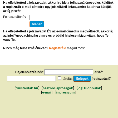
Ha elfelejtetted a jelszavadat, akkor írd ide a felhasználóneved és küldünk
a regisztrált e-mail címedre egy jelszókérő linket, amire kattintva küldjük
az új jelszót.
Felhasználónév:
Ha elfeljetetted a jelszavadat ÉS az e-mail címed is megváltozott, akkor írj
az info@geocaching.hu címre és próbáld hitelesen bizonyítani, hogy Te
vagy Te.
Nincs még felhasználóneved?
Regisztráld
magad most!
Bejelentkezés
név:
jelszó:
tárolás
[
regisztráció
]
[
turistautak.hu
] [
hasznos apróságok
] [
jogi tudnivalók
]
[
e-mail
] [
impresszum
]