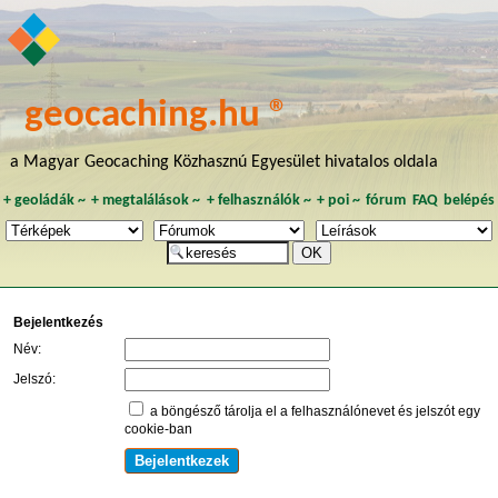
geocaching.hu ®
a Magyar Geocaching Közhasznú Egyesület hivatalos oldala
+
geoládák
~
+
megtalálások
~
+
felhasználók
~
+
poi
~
fórum
FAQ
belépés
Bejelentkezés
Név:
Jelszó:
a böngésző tárolja el a felhasználónevet és jelszót egy
cookie-ban