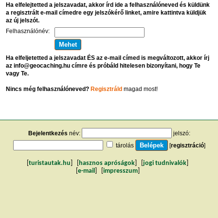
Ha elfelejtetted a jelszavadat, akkor írd ide a felhasználóneved és küldünk
a regisztrált e-mail címedre egy jelszókérő linket, amire kattintva küldjük
az új jelszót.
Felhasználónév:
Ha elfeljetetted a jelszavadat ÉS az e-mail címed is megváltozott, akkor írj
az info@geocaching.hu címre és próbáld hitelesen bizonyítani, hogy Te
vagy Te.
Nincs még felhasználóneved?
Regisztráld
magad most!
Bejelentkezés
név:
jelszó:
tárolás
[
regisztráció
]
[
turistautak.hu
] [
hasznos apróságok
] [
jogi tudnivalók
]
[
e-mail
] [
impresszum
]