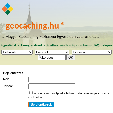
geocaching.hu ®
a Magyar Geocaching Közhasznú Egyesület hivatalos oldala
+
geoládák
~
+
megtalálások
~
+
felhasználók
~
+
poi
~
fórum
FAQ
belépés
Bejelentkezés
Név:
Jelszó:
a böngésző tárolja el a felhasználónevet és jelszót egy
cookie-ban