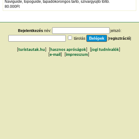
Naviguide, topoguide, tapadókorongos tartó, szivargyújtó töltő.
80.000Ft
Bejelentkezés
név:
jelszó:
tárolás
[
regisztráció
]
[
turistautak.hu
] [
hasznos apróságok
] [
jogi tudnivalók
]
[
e-mail
] [
impresszum
]