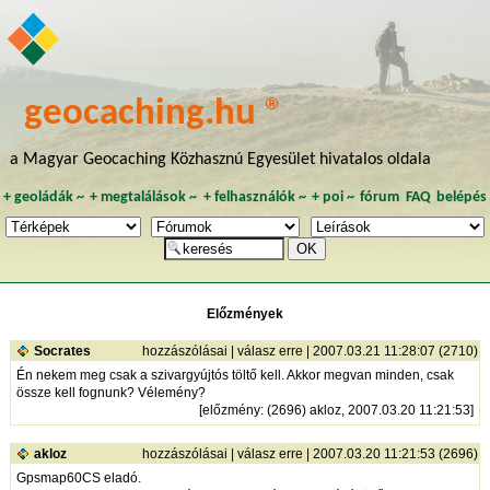
geocaching.hu ®
a Magyar Geocaching Közhasznú Egyesület hivatalos oldala
+
geoládák
~
+
megtalálások
~
+
felhasználók
~
+
poi
~
fórum
FAQ
belépés
Előzmények
Socrates
hozzászólásai
|
válasz erre
| 2007.03.21 11:28:07 (2710)
Én nekem meg csak a szivargyújtós töltő kell. Akkor megvan minden, csak
össze kell fognunk? Vélemény?
[
előzmény
: (2696) akloz, 2007.03.20 11:21:53]
akloz
hozzászólásai
|
válasz erre
| 2007.03.20 11:21:53 (2696)
Gpsmap60CS eladó.