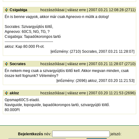
Csigabiga
hozzászólásai
|
válasz erre
| 2007.03.21 12:08:28 (2711)
Én is benne vagyok, akkor már csak Agneovo-n múlik a dolog!
Socrates: Szivargyújtós töltő,
Agneovo: 60CS, NG, TG, ?
Csigabiga: Tapadókorongos tartó
---------------------------------------
akloz: Kap 80.000 Ft-ot.
[
előzmény
: (2710) Socrates, 2007.03.21 11:28:07]
Socrates
hozzászólásai
|
válasz erre
| 2007.03.21 11:28:07 (2710)
Én nekem meg csak a szivargyújtós töltő kell. Akkor megvan minden, csak
össze kell fognunk? Vélemény?
[
előzmény
: (2696) akloz, 2007.03.20 11:21:53]
akloz
hozzászólásai
|
válasz erre
| 2007.03.20 11:21:53 (2696)
Gpsmap60CS eladó.
Naviguide, topoguide, tapadókorongos tartó, szivargyújtó töltő.
80.000Ft
Bejelentkezés
név:
jelszó: