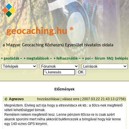
geocaching.hu ®
a Magyar Geocaching Közhasznú Egyesület hivatalos oldala
+
geoládák
~
+
megtalálások
~
+
felhasználók
~
+
poi
~
fórum
FAQ
belépés
Előzmények
Agneovo
hozzászólásai
|
válasz erre
| 2007.03.22 21:43:13 (2756)
Megnéztem. Elvileg azt irja hogy a etrexvistacx ek kb.: a 60cs-nek megfelelő
vételi lehetőséggel birnak.
Remélem nekem megfelelő lesz. Lenne pénzem 60csx-re is csak azért
akarok sporolni mert néha akkorát bukfencezek a bringával hogy kár lenne
egy 140-ezres GPS kinyirni.