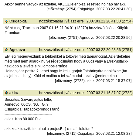
Akkor benne vagyok az üzletbe, AKLOZ jelentkez, (esetleg holnap hivlak).
[
előzmény
: (2754) Csigabiga, 2007.03.22 20:41:30]
Csigabiga
hozzászólásai
|
válasz erre
| 2007.03.22 20:41:30 (2754)
Nézd meg Trackman 2007.01.16 21:04:01 (13279) hozzászólását a Kütyük
fórumban.
[
előzmény
: (2751) Agneovo, 2007.03.22 20:28:56]
Agneovo
hozzászólásai
|
válasz erre
| 2007.03.22 20:28:56 (2751)
Elvileg megegyeztünk a többiekkel a töltővel meg tappanccsal. Az érdekelne
még mert nem akarok hülyeséget csinálni hogy a 60cs vagy a Etrexvistacx-
nek jobb a jelvétele pl. lombos erdőbe.
Holnap jösz pestre ? Lehet hogy le kell ugorjak Tatabányára napközbe (ha
az jobb tali hely). Küld el mailba a tel számodat : szabv@enternet.hu
[
előzmény
: (2722) akloz, 2007.03.21 15:37:07]
akloz
hozzászólásai
|
válasz erre
| 2007.03.21 15:37:07 (2722)
Socrates: Szivargyújtós töltő,
Agneovo: 60CS, NG, TG, ?
Csigabiga: Tapadókorongos tartó
---------------------------------------
akloz: Kap 80.000 Ft-ot.
akloznak tetszik, indulhat a project! :-) e-mail, telefon ?
[
előzmény
: (2711) Csigabiga, 2007.03.21 12:08:28]