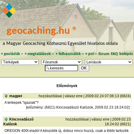
geocaching.hu ®
a Magyar Geocaching Közhasznú Egyesület hivatalos oldala
+
geoládák
~
+
megtalálások
~
+
felhasználók
~
+
poi
~
fórum
FAQ
belépés
Előzmények
magpet
hozzászólásai
|
válasz erre
| 2009.02.24 07:06:13 (6824)
A terkepek "igaziak"?
[
előzmény
: (6821) Kincsvadászó Kalózok, 2009.02.23 18:24:02]
Kincsvadászó
hozzászólásai
|
válasz erre
| 2009.02.23
Kalózok
18:24:02 (6821)
OREGON 400t eladó! A készülék új, doboz nincs hozzá, csak a többi tartozék