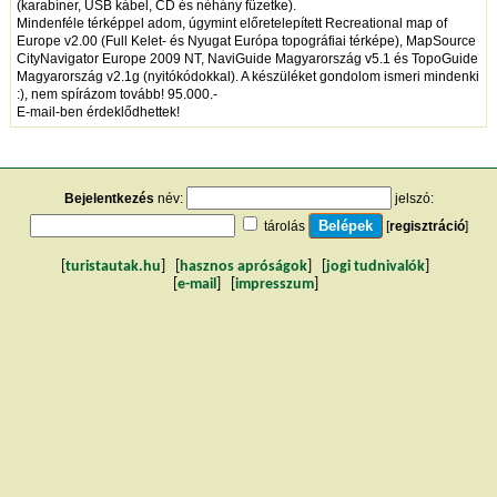
(karabíner, USB kábel, CD és néhány füzetke).
Mindenféle térképpel adom, úgymint előretelepített Recreational map of
Europe v2.00 (Full Kelet- és Nyugat Európa topográfiai térképe), MapSource
CityNavigator Europe 2009 NT, NaviGuide Magyarország v5.1 és TopoGuide
Magyarország v2.1g (nyitókódokkal). A készüléket gondolom ismeri mindenki
:), nem spírázom tovább! 95.000.-
E-mail-ben érdeklődhettek!
Bejelentkezés
név:
jelszó:
tárolás
[
regisztráció
]
[
turistautak.hu
] [
hasznos apróságok
] [
jogi tudnivalók
]
[
e-mail
] [
impresszum
]