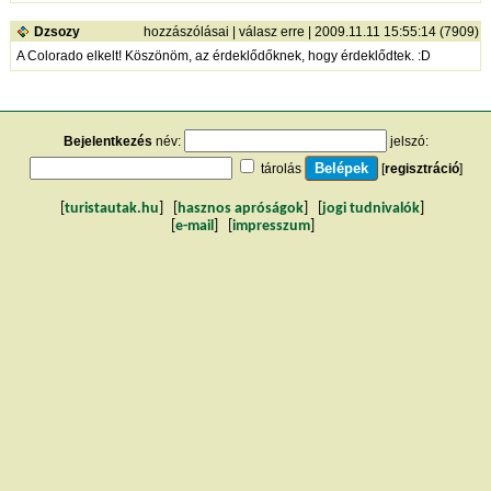
Dzsozy
hozzászólásai
|
válasz erre
| 2009.11.11 15:55:14 (7909)
A Colorado elkelt! Köszönöm, az érdeklődőknek, hogy érdeklődtek. :D
Bejelentkezés
név:
jelszó:
tárolás
[
regisztráció
]
[
turistautak.hu
] [
hasznos apróságok
] [
jogi tudnivalók
]
[
e-mail
] [
impresszum
]