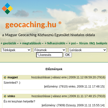
geocaching.hu ®
a Magyar Geocaching Közhasznú Egyesület hivatalos oldala
+
geoládák
~
+
megtalálások
~
+
felhasználók
~
+
poi
~
fórum
FAQ
belépés
Előzmények
magpet
hozzászólásai
|
válasz erre
| 2009.11.12 06:59:20 (7916)
Szerinted? :)
[
előzmény
: (7910) vinko, 2009.11.11 17:48:15]
vinko
hozzászólásai
|
válasz erre
| 2009.11.11 17:48:15 (7910)
És mi lesz/van helyette?
[
előzmény
: (7909) Dzsozy, 2009.11.11 15:55:14]