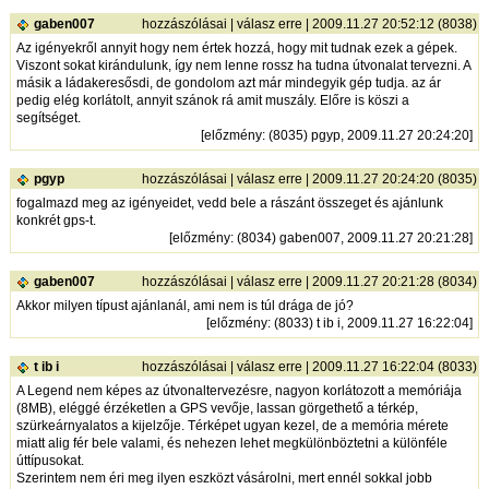
gaben007
hozzászólásai
|
válasz erre
| 2009.11.27 20:52:12 (8038)
Az igényekről annyit hogy nem értek hozzá, hogy mit tudnak ezek a gépek.
Viszont sokat kirándulunk, így nem lenne rossz ha tudna útvonalat tervezni. A
másik a ládakeresősdi, de gondolom azt már mindegyik gép tudja. az ár
pedig elég korlátolt, annyit szánok rá amit muszály. Előre is köszi a
segítséget.
[
előzmény
: (8035) pgyp, 2009.11.27 20:24:20]
pgyp
hozzászólásai
|
válasz erre
| 2009.11.27 20:24:20 (8035)
fogalmazd meg az igényeidet, vedd bele a rászánt összeget és ajánlunk
konkrét gps-t.
[
előzmény
: (8034) gaben007, 2009.11.27 20:21:28]
gaben007
hozzászólásai
|
válasz erre
| 2009.11.27 20:21:28 (8034)
Akkor milyen típust ajánlanál, ami nem is túl drága de jó?
[
előzmény
: (8033) t ib i, 2009.11.27 16:22:04]
t ib i
hozzászólásai
|
válasz erre
| 2009.11.27 16:22:04 (8033)
A Legend nem képes az útvonaltervezésre, nagyon korlátozott a memóriája
(8MB), eléggé érzéketlen a GPS vevője, lassan görgethető a térkép,
szürkeárnyalatos a kijelzője. Térképet ugyan kezel, de a memória mérete
miatt alig fér bele valami, és nehezen lehet megkülönböztetni a különféle
úttípusokat.
Szerintem nem éri meg ilyen eszközt vásárolni, mert ennél sokkal jobb