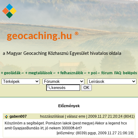
geocaching.hu ®
a Magyar Geocaching Közhasznú Egyesület hivatalos oldala
+
geoládák
~
+
megtalálások
~
+
felhasználók
~
+
poi
~
fórum
FAQ
belépés
Előzmények
gaben007
hozzászólásai
|
válasz erre
| 2009.11.27 21:20:24 (8041)
Köszönöm a segítséget. Pomázon lakok (pest megye) Akkor a legend hcx
amit GyapjasBundás írt, jó nekem 30000ft-ért?
[
előzmény
: (8039) pgyp, 2009.11.27 21:06:19]