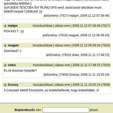
ajándékba feltöltve:)
Surf (IGEN TESCOÉK ÍGY ÍRJÁK) GPS vevő, karácsonyi akcióban most
6990Ft helyett 7290ft-ért! :)))
[
előzmény
: (7917) mjdgm, 2009.11.12 07:36:48]
mjdgm
hozzászólásai
|
válasz erre
| 2009.11.12 07:36:48 (7917)
PDA IGO ? :-)))
[
előzmény
: (7916) magpet, 2009.11.12 06:59:20]
magpet
hozzászólásai
|
válasz erre
| 2009.11.12 06:59:20 (7916)
Szerinted? :)
[
előzmény
: (7910) vinko, 2009.11.11 17:48:15]
vinko
hozzászólásai
|
válasz erre
| 2009.11.11 17:48:15 (7910)
És mi lesz/van helyette?
[
előzmény
: (7909) Dzsozy, 2009.11.11 15:55:14]
Dzsozy
hozzászólásai
|
válasz erre
| 2009.11.11 15:55:14 (7909)
A Colorado elkelt! Köszönöm, az érdeklődőknek, hogy érdeklődtek. :D
Bejelentkezés
név:
jelszó: