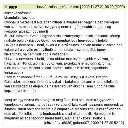
pgyp
hozzászólásai
|
válasz erre
| 2009.11.27 21:06:19 (8039)
akkor kezdésnek:
kirándulás: kézi gps
útvonal tervezés: ezt általában otthon is megteszed vagy ha papírtérképed
van azon is mehet, szóval ez gyalog nem a legfontosabb tulajdonság
(később rájössz, hogy miért)
ár: 20E használt Geko, Legend Vista. szürkeárnyalatosak, minimális térkép
rakható beléjük (kivéve Geko), de mondjuk egy hegységünk belefér.
Ha van a nevében C betű, akkor a kijelző színes, ha van benne x, akkor jobb
valamivel a vevője és bővíthető a memóriája-> ez a legtöbb igényt
kielégítheti, ha nem volt jobb a kezedben.
Ha van a nevében H betű, akkor abban már érzékenyebb vevő van, ez
használtan 40-től, újonnan 55-től van, akciókat ki lehet fogni itthon is.
a 60-as sorozat viszont sokkal "szebb", mint az eTrexek, legalábbis
férfiasabb:-)
Ezek fölött vannak árban (80-tól) a csillivilli kütyük (Dakota, Oregon,
Colorado), ezek már jónéhány extrát is tartalmaznak amire nem feltétlenül
van szükséged az elején, de ha ilyened van akkor el sem tudod nélküle
képzelni az életet:-))
Menj be egy
boltba
és nézegesd meg őket. Bolt alatt nem a fogyasztási
templomokat értem, mert ott csak véletlenül találkozol hozzáértő emberrel. az
általam ismert boltosok megfelelő empátiával viszonyulnak a kezdőkhöz és
nem akarják feltétlenül a legdrágább cuccot eladni nekik. Ha még azt is
megírnád az adatlapodon merre laksz, ajánlanánk közeli boltot is.
[
előzmény
: (8038) gaben007, 2009.11.27 20:52:12]