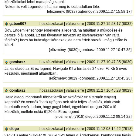
készülékeket lehet manapság kapni.
Nekem is volt Legendem, hamar meg is szabadultam tőle.
[
előzmény
: (8032) gaben007, 2009.11.27 15:58:17]
gaben007
hozzászólásai
|
válasz erre
| 2009.11.27 15:58:17 (8032)
Üdv. Engem lehet hogy érdekelne a legend, ha hibátlan a működése,és
persze jó állapotú. Ez tud útvonalat tervezni az ösvényeken? Van rajta
térkép? ( bocs ha butaságot kérdezek, de nem értek hozzá....még.) előre is
köszi.
[
előzmény
: (8030) gombasz, 2009.11.27 10:47:35]
gombasz
hozzászólásai
|
válasz erre
| 2009.11.27 10:47:35 (8030)
Ja, és eladó az Etrex legend, Navigate Kft a forrás és 24 ezer Ft. Kb 5 éves
készülék, megkimélt állapotban.
[
előzmény
: (8029) gombasz, 2009.11.27 10:45:28]
gombasz
hozzászólásai
|
válasz erre
| 2009.11.27 10:45:28 (8029)
Hello diego. mondanál többet erről az akcióról? ez a termék tényleg
kapható? én vennék "back up" gps-nek akár teljes készülék, akár csak
bluetooth vevő. tudom, hogy gagyi lehet, egyébként oregon 200 a fő
készülék, mellete nokia 6120 és Etrex legend.
[
előzmény
: (7918) diego, 2009.11.12 08:14:22]
diego
hozzászólásai
|
válasz erre
| 2009.11.12 08:14:22 (7918)
vagy TS Value SUPER XL 2009 GPS teljes világtérképpel, kambodzsai ládák