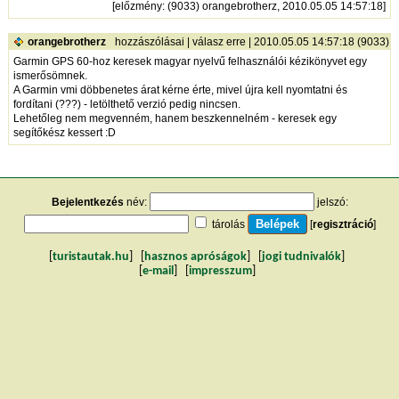
[
előzmény
: (9033) orangebrotherz, 2010.05.05 14:57:18]
orangebrotherz
hozzászólásai
|
válasz erre
| 2010.05.05 14:57:18 (9033)
Garmin GPS 60-hoz keresek magyar nyelvű felhasználói kézikönyvet egy
ismerősömnek.
A Garmin vmi döbbenetes árat kérne érte, mivel újra kell nyomtatni és
fordítani (???) - letölthető verzió pedig nincsen.
Lehetőleg nem megvenném, hanem beszkennelném - keresek egy
segítőkész kessert :D
Bejelentkezés
név:
jelszó:
tárolás
[
regisztráció
]
[
turistautak.hu
] [
hasznos apróságok
] [
jogi tudnivalók
]
[
e-mail
] [
impresszum
]