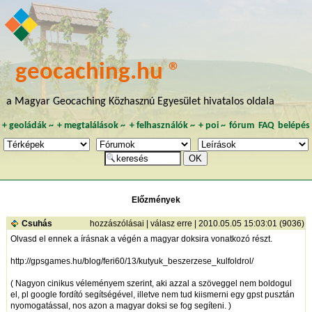
geocaching.hu ®
a Magyar Geocaching Közhasznú Egyesület hivatalos oldala
+
geoládák
~
+
megtalálások
~
+
felhasználók
~
+
poi
~
fórum
FAQ
belépés
Előzmények
Csuhás
hozzászólásai
|
válasz erre
| 2010.05.05 15:03:01 (9036)
Olvasd el ennek a írásnak a végén a magyar doksira vonatkozó részt.
http://gpsgames.hu/blog/feri60/13/kutyuk_beszerzese_kulfoldrol/
( Nagyon cinikus véleményem szerint, aki azzal a szöveggel nem boldogul
el, pl google fordító segítségével, illetve nem tud kiismerni egy gpst pusztán
nyomogatással, nos azon a magyar doksi se fog segíteni. )