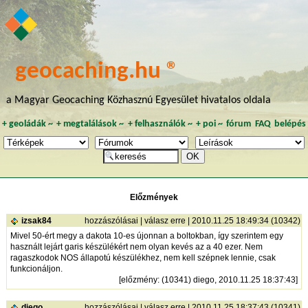
geocaching.hu ®
a Magyar Geocaching Közhasznú Egyesület hivatalos oldala
+
geoládák
~
+
megtalálások
~
+
felhasználók
~
+
poi
~
fórum
FAQ
belépés
Előzmények
izsak84
hozzászólásai
|
válasz erre
| 2010.11.25 18:49:34 (10342)
Mivel 50-ért megy a dakota 10-es újonnan a boltokban, így szerintem egy
használt lejárt garis készülékért nem olyan kevés az a 40 ezer. Nem
ragaszkodok NOS állapotú készülékhez, nem kell szépnek lennie, csak
funkcionáljon.
[
előzmény
: (10341) diego, 2010.11.25 18:37:43]
diego
hozzászólásai
|
válasz erre
| 2010.11.25 18:37:43 (10341)