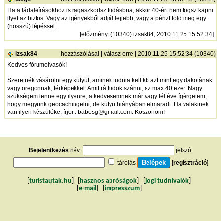
Ha a ládaleírásokhoz is ragaszkodsz tudásbna, akkor 40-ért nem fogsz kapni
ilyet az biztos. Vagy az igényekből adjál lejjebb, vagy a pénzt told meg egy
(hosszú) lépéssel.
[
előzmény
: (10340) izsak84, 2010.11.25 15:52:34]
izsak84
hozzászólásai
|
válasz erre
| 2010.11.25 15:52:34 (10340)
Kedves fórumolvasók!
Szeretnék vásárolni egy kütyüt, aminek tudnia kell kb azt mint egy dakotának
vagy oregonnak, térképekkel. Amit rá tudok szánni, az max 40 ezer. Nagy
szükségem lenne egy ilyenre, a kedvesemnek már vagy fél éve ígérgetem,
hogy megyünk geocachingelni, de kütyü hiányában elmaradt. Ha valakinek
van ilyen készüléke, írjon: babosg@gmail.com. Köszönöm!
Bejelentkezés
név:
jelszó:
tárolás
[
regisztráció
]
[
turistautak.hu
] [
hasznos apróságok
] [
jogi tudnivalók
]
[
e-mail
] [
impresszum
]