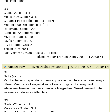
mélcímet "odaát".
ON
Gladius23: eTrex H
Moles: NaviGuide 5.3 Hu
G-team: Etrex H elődje (eTrex Euro?)
Magpet: E90 (+minden földi jó...)
Rongylab2: Oregon 200
Bandicool72: Etrex Venture
MrZerge: iPaq H2210
Fazék: Colorado 300
Eszti és Robi: Csiksz
Yzcam: Nüvi 765T
halaszkiraly: GPS 38, Dakota 20, eTrex H
[
előzmény
: (10412) halaszkiraly, 2010.11.29 00:54:10]
halaszkiraly
hozzászólásai
|
válasz erre
| 2010.11.29 00:54:10 (10412)
OFF:
Na b@sszus...
Mindkét hétvégi napon dolgoztam - így bevittem a mh-re az eTrexet, meg a
38-ast. Most hazajöttem, és akkor jöttem rá, hogy azokat meg bent
felejtettem. Nem tudom mikor jutok oda Magpethez, Neked nem esik útba
valamelyik délután a Gellért tér?
ON:
Gladius23: eTrex H
Moles: NaviGuide 5.3 Hu