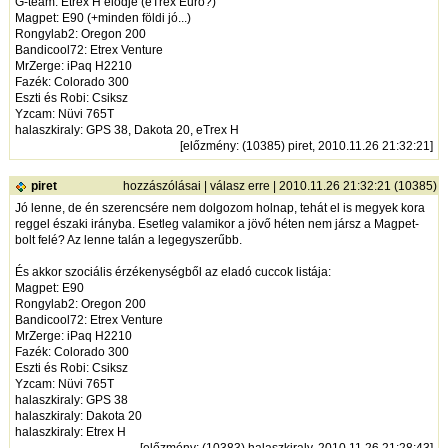
G-team: Etrex H elődje (eTrex Euro?)
Magpet: E90 (+minden földi jó...)
Rongylab2: Oregon 200
Bandicool72: Etrex Venture
MrZerge: iPaq H2210
Fazék: Colorado 300
Eszti és Robi: Csiksz
Yzcam: Nüvi 765T
halaszkiraly: GPS 38, Dakota 20, eTrex H
[
előzmény
: (10385) piret, 2010.11.26 21:32:21]
piret
hozzászólásai
|
válasz erre
| 2010.11.26 21:32:21 (10385)
Jó lenne, de én szerencsére nem dolgozom holnap, tehát el is megyek kora
reggel északi irányba. Esetleg valamikor a jövő héten nem jársz a Magpet-
bolt felé? Az lenne talán a legegyszerűbb.
És akkor szociális érzékenységből az eladó cuccok listája:
Magpet: E90
Rongylab2: Oregon 200
Bandicool72: Etrex Venture
MrZerge: iPaq H2210
Fazék: Colorado 300
Eszti és Robi: Csiksz
Yzcam: Nüvi 765T
halaszkiraly: GPS 38
halaszkiraly: Dakota 20
halaszkiraly: Etrex H
[
előzmény
: (10383) halaszkiraly, 2010.11.26 21:28:43]