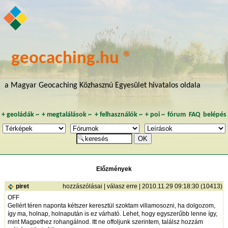
geocaching.hu ®
a Magyar Geocaching Közhasznú Egyesület hivatalos oldala
+
geoládák
~
+
megtalálások
~
+
felhasználók
~
+
poi
~
fórum
FAQ
belépés
Előzmények
piret
hozzászólásai
|
válasz erre
| 2010.11.29 09:18:30 (10413)
OFF
Gellért téren naponta kétszer keresztül szoktam villamosozni, ha dolgozom,
így ma, holnap, holnapután is ez várható. Lehet, hogy egyszerűbb lenne így,
mint Magpethez rohangálnod. Itt ne offoljunk szerintem, találsz hozzám