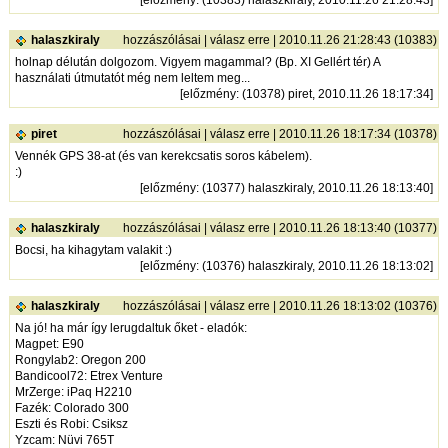
halaszkiraly
hozzászólásai
|
válasz erre
| 2010.11.26 21:28:43 (10383)
holnap délután dolgozom. Vigyem magammal? (Bp. XI Gellért tér) A
használati útmutatót még nem leltem meg...
[
előzmény
: (10378) piret, 2010.11.26 18:17:34]
piret
hozzászólásai
|
válasz erre
| 2010.11.26 18:17:34 (10378)
Vennék GPS 38-at (és van kerekcsatis soros kábelem).
:)
[
előzmény
: (10377) halaszkiraly, 2010.11.26 18:13:40]
halaszkiraly
hozzászólásai
|
válasz erre
| 2010.11.26 18:13:40 (10377)
Bocsi, ha kihagytam valakit :)
[
előzmény
: (10376) halaszkiraly, 2010.11.26 18:13:02]
halaszkiraly
hozzászólásai
|
válasz erre
| 2010.11.26 18:13:02 (10376)
Na jó! ha már így lerugdaltuk őket - eladók:
Magpet: E90
Rongylab2: Oregon 200
Bandicool72: Etrex Venture
MrZerge: iPaq H2210
Fazék: Colorado 300
Eszti és Robi: Csiksz
Yzcam: Nüvi 765T