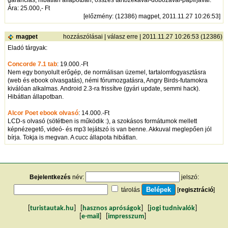
garanciás, hibátlan állapotban, összes tartozékával-dobozával-papírjával.
Ára: 25.000,- Ft
[
előzmény
: (12386) magpet, 2011.11.27 10:26:53]
magpet
hozzászólásai
|
válasz erre
| 2011.11.27 10:26:53 (12386)
Eladó tárgyak:
Concorde 7.1 tab
: 19.000.-Ft
Nem egy bonyolult erőgép, de normálisan üzemel, tartalomfogyasztásra
(web és ebook olvasgatás), némi fórumozgatásra, Angry Birds-futamokra
kiválóan alkalmas. Android 2.3-ra frissítve (gyári update, semmi hack).
Hibátlan állapotban.
Alcor Poet ebook olvasó
: 14.000.-Ft
LCD-s olvasó (sötétben is működik :), a szokásos formátumok mellett
képnézegető, videó- és mp3 lejátszó is van benne. Akkuval meglepően jól
bírja. Tokja is megvan. A cucc állapota hibátlan.
Bejelentkezés
név:
jelszó:
tárolás
[
regisztráció
]
[
turistautak.hu
] [
hasznos apróságok
] [
jogi tudnivalók
]
[
e-mail
] [
impresszum
]