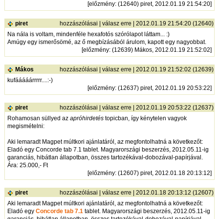
[
előzmény
: (12640) piret, 2012.01.19 21:54:20]
piret
hozzászólásai
|
válasz erre
| 2012.01.19 21:54:20 (12640)
Na nála is voltam, mindenféle hexafotós szórólapot láttam... :)
Amúgy egy ismerősömé, az ő megbízásából árulom, kapott egy nagyobbat.
[
előzmény
: (12639) Mákos, 2012.01.19 21:52:02]
Mákos
hozzászólásai
|
válasz erre
| 2012.01.19 21:52:02 (12639)
kufááááárrrrr....:-)
[
előzmény
: (12637) piret, 2012.01.19 20:53:22]
piret
hozzászólásai
|
válasz erre
| 2012.01.19 20:53:22 (12637)
Rohamosan süllyed az
apróhirdetés
topicban, így kénytelen vagyok
megismételni:
Aki lemaradt Magpet múltkori ajánlatáról, az megfontolhatná a következőt:
Eladó egy Concorde tab 7.1 tablet. Magyarországi beszerzés, 2012.05.11-ig
garanciás, hibátlan állapotban, összes tartozékával-dobozával-papírjával.
Ára: 25.000,- Ft
[
előzmény
: (12607) piret, 2012.01.18 20:13:12]
piret
hozzászólásai
|
válasz erre
| 2012.01.18 20:13:12 (12607)
Aki lemaradt Magpet múltkori ajánlatáról, az megfontolhatná a következőt:
Eladó egy
Concorde tab 7.1
tablet. Magyarországi beszerzés, 2012.05.11-ig