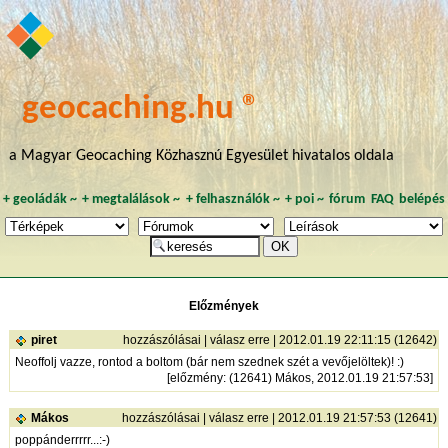
geocaching.hu ®
a Magyar Geocaching Közhasznú Egyesület hivatalos oldala
+
geoládák
~
+
megtalálások
~
+
felhasználók
~
+
poi
~
fórum
FAQ
belépés
Előzmények
piret
hozzászólásai
|
válasz erre
| 2012.01.19 22:11:15 (12642)
Neoffolj vazze, rontod a boltom (bár nem szednek szét a vevőjelöltek)! :)
[
előzmény
: (12641) Mákos, 2012.01.19 21:57:53]
Mákos
hozzászólásai
|
válasz erre
| 2012.01.19 21:57:53 (12641)
poppánderrrrr...:-)