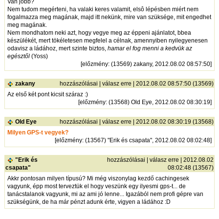
Van jobb?
Nem tudom megérteni, ha valaki keres valamit, elsô lépésben miért nem
fogalmazza meg magának, majd itt nekünk, mire van szüksége, mit engedhet
meg magának.
Nem mondhatom neki azt, hogy vegye meg az éppeni ajánlatot, bbea
készülékét, mert tökéletesen megfelel a célnak, amennyiben nyilegyenesen
odavisz a ládához, mert szinte biztos,
hamar el fog menni a kedvük az
egésztől
(Yoss)
[
előzmény
: (13569) zakany, 2012.08.02 08:57:50]
zakany
hozzászólásai
|
válasz erre
| 2012.08.02 08:57:50 (13569)
Az első két pont kicsit száraz :)
[
előzmény
: (13568) Old Eye, 2012.08.02 08:30:19]
Old Eye
hozzászólásai
|
válasz erre
| 2012.08.02 08:30:19 (13568)
Milyen GPS-t vegyek?
[
előzmény
: (13567) "Erik és csapata", 2012.08.02 08:02:48]
"Erik és
hozzászólásai
|
válasz erre
| 2012.08.02
csapata"
08:02:48 (13567)
Akkr pontosan milyen típusú? Mi még viszonylag kezdő cachingesek
vagyunk, épp most terveztük el hogy veszünk egy ilyesmi gps-t... de
tanácstalanok vagyunk, mi az ami jó lenne... Igazából nem profi gépre van
szükségünk, de ha már pénzt adunk érte, vigyen a ládához :D