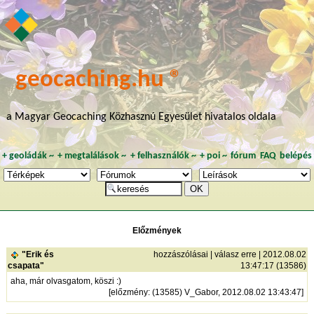
geocaching.hu ®
a Magyar Geocaching Közhasznú Egyesület hivatalos oldala
+
geoládák
~
+
megtalálások
~
+
felhasználók
~
+
poi
~
fórum
FAQ
belépés
Előzmények
"Erik és
hozzászólásai
|
válasz erre
| 2012.08.02
csapata"
13:47:17 (13586)
aha, már olvasgatom, köszi :)
[
előzmény
: (13585) V_Gabor, 2012.08.02 13:43:47]