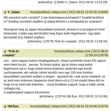
[
előzmény
: (13580) V_Gabor, 2012.08.02 13:33:26]
V_Gabor
hozzászólásai
|
válasz erre
| 2012.08.02 13:33:26 (13580)
Mit szeretnél vele csinálni? Csak túrázni/geocachingelni? Szoktál biciklizni
is? Esetleg szeretnél segíteni új utakat felmérni a turistautak.hu számára?
Nézegesd meg az egyes készülékek funkcióit, olvasd el a hozzájuk írt rövid
leírásokat, s talán egy-két kérdést meg fogsz tudni fogalmazni. Úgy talán
könnyebb lesz Neked segíteni...
[
előzmény
: (13578) "Erik és csapata", 2012.08.02 12:58:33]
"Erik és
hozzászólásai
|
válasz erre
| 2012.08.02
csapata"
12:58:33 (13578)
nos... nem nagyon tudom megfogalmazni, milyet szeretnék miven ÉN sajnos
nem értek hozzá... persze, Te biztos tudod, így te biztos meg tudod
fogalmazni azt is, hogy milyet lenne érdemes vásárolni egy kezdő
cachingesnek, aki nyilván (mivel kezdő) nem egy 100 ezer forintos
készülékkel szeretné indítani a dolgot... Igazából kb. csak annyi érdekelt, mi
az amit nem érdemes megvenni (mint látom ezt a 22-ért eladót bbea-tól) és
hogy mi az amit már érdemes.... azzal tisztában vagyok, hogy a határ szinte
csillagos ég.....
A segítségeket nagyon köszönöm!
[
előzmény
: (13574) Old Eye, 2012.08.02 10:10:46]
Old Eye
hozzászólásai
|
válasz erre
| 2012.08.02 10:10:46 (13574)