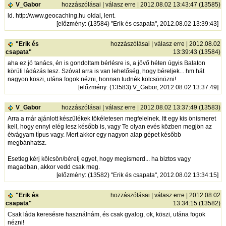
V_Gabor
hozzászólásai
|
válasz erre
| 2012.08.02 13:43:47 (13585)
ld.
http://www.geocaching.hu
oldal, lent.
[
előzmény
: (13584) "Erik és csapata", 2012.08.02 13:39:43]
"Erik és
hozzászólásai
|
válasz erre
| 2012.08.02
csapata"
13:39:43 (13584)
aha ez jó tanács, én is gondoltam bérlésre is, a jövő héten úgyis Balaton
körüli ládázás lesz. Szóval arra is van lehetőség, hogy béreljek... hm hát
nagyon köszi, utána fogok nézni, honnan tudnék kölcsönözni!
[
előzmény
: (13583) V_Gabor, 2012.08.02 13:37:49]
V_Gabor
hozzászólásai
|
válasz erre
| 2012.08.02 13:37:49 (13583)
Arra a már ajánlott készülékek tökéletesen megfelelnek. Itt egy kis önismeret
kell, hogy ennyi elég lesz később is, vagy Te olyan evés közben megjön az
étvágyam típus vagy. Mert akkor egy nagyon alap gépet később
megbánhatsz.
Esetleg kérj kölcsön/bérelj egyet, hogy megismerd... ha biztos vagy
magadban, akkor vedd csak meg.
[
előzmény
: (13582) "Erik és csapata", 2012.08.02 13:34:15]
"Erik és
hozzászólásai
|
válasz erre
| 2012.08.02
csapata"
13:34:15 (13582)
Csak láda keresésre használnám, és csak gyalog, ok, köszi, utána fogok
nézni!