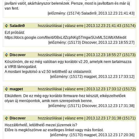
javítani valót, akárhányszor belenézek. Persze, most is javítottam és már új
van fent.
[
előzmény
: (15174) Saladin9, 2013.12.23 21:41:43]
Saladin9
hozzászólásai
|
válasz erre
| 2013.12.23 21:41:43 (15174)
Ezt próbáld:
https://docs.google.com/file/d/0BxLifZcpNKg5TmgwSUxMLS1WbXM/edit
[
előzmény
: (15173) Discover, 2013.12.23 18:55:27]
Discover
hozzászólásai
|
válasz erre
| 2013.12.23 18:55:27 (15173)
Köszönöm, de ez még valóban egy korábbi v2.20, amelyik nem tartalmazza
a VIRB támogatást.
A mostani legutolsó a v2.50 letölthető az oldalamról.
[
előzmény
: (15172) magpet, 2013.12.23 17:33:12]
magpet
hozzászólásai
|
válasz erre
| 2013.12.23 17:33:12 (15172)
Elküldtem. De ez még egy korábbi firmware-hez készült, elképzelhetőek
olyan új menüpontok, amik nem szerepelnek benne.
[
előzmény
: (15171) Discover, 2013.12.23 17:31:38]
Discover
hozzászólásai
|
válasz erre
| 2013.12.23 17:31:38 (15171)
Hozzáférhető, letölthető mezei júzernek is?
Előre is megköszönve az esetleges linket vagy más forrást.
[
előzmény
: (15170) magpet, 2013.12.23 17:20:36]