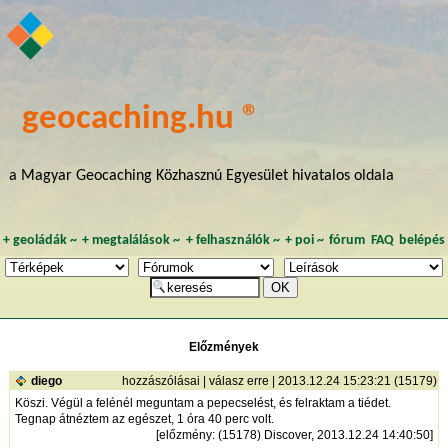
geocaching.hu ®
a Magyar Geocaching Közhasznú Egyesület hivatalos oldala
+
geoládák
~
+
megtalálások
~
+
felhasználók
~
+
poi
~
fórum
FAQ
belépés
Előzmények
diego
hozzászólásai
|
válasz erre
| 2013.12.24 15:23:21 (15179)
Köszi. Végül a felénél meguntam a pepecselést, és felraktam a tiédet.
Tegnap átnéztem az egészet, 1 óra 40 perc volt.
[
előzmény
: (15178) Discover, 2013.12.24 14:40:50]