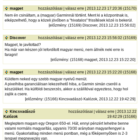
magpet
hozzászólásai
|
válasz erre
| 2013.12.23 17:20:36 (15170)
Nem én csináltam, a (magyar) Garminnál történt. Ment ki a központnak is,
elképzelhető, hogy a közeli jövőben a "hivatalos" frissítések közé is bekerül.
[
előzmény
: (15169) Discover, 2013.12.23 15:56:02]
Discover
hozzászólásai
|
válasz erre
| 2013.12.23 15:56:02 (15169)
Magpet, te javítottad?
Ha már van készen jól lefordított magyar menü, nem állnék neki erre is
faragni!
[
előzmény
: (15168) magpet, 2013.12.23 15:22:20]
magpet
hozzászólásai
|
válasz erre
| 2013.12.23 15:22:20 (15168)
Küldtem neked egy szebb magyar nyelvű menüt.
A pixelhiba garanciálisan lekezelhető hiba, a Garmin simán cseréli a
készüléket. Ha külföldi beszerzés, akkor a szállítóval egyeztess, hogy hol
zajlik a csere.
[
előzmény
: (15166) Kincsvadászó Kalózok, 2013.12.22 19:42:29]
Kincsvadászó
hozzászólásai
|
válasz erre
| 2013.12.22
Kalózok
19:42:29 (15166)
Megleptem magam egy Oregon 650-el. Hát, ennyi pénzért lehetne benne
valami normális magyarítás, ugyanis 70/30 arányban magyar/lengyel a
menü. Gyakorlatilag minden menü pontban, még a főképernyőben is 2-3
lengyel megnevezés van.