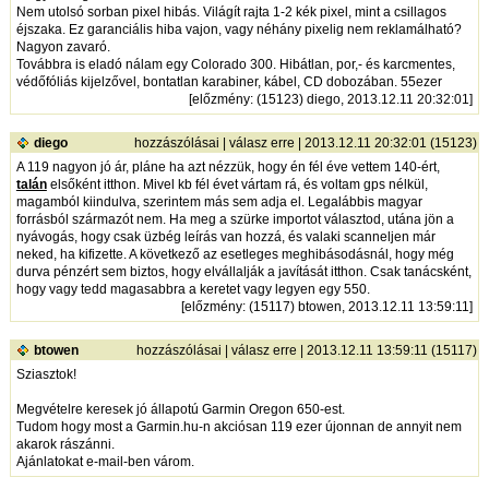
Nem utolsó sorban pixel hibás. Világít rajta 1-2 kék pixel, mint a csillagos
éjszaka. Ez garanciális hiba vajon, vagy néhány pixelig nem reklamálható?
Nagyon zavaró.
Továbbra is eladó nálam egy Colorado 300. Hibátlan, por,- és karcmentes,
védőfóliás kijelzővel, bontatlan karabiner, kábel, CD dobozában. 55ezer
[
előzmény
: (15123) diego, 2013.12.11 20:32:01]
diego
hozzászólásai
|
válasz erre
| 2013.12.11 20:32:01 (15123)
A 119 nagyon jó ár, pláne ha azt nézzük, hogy én fél éve vettem 140-ért,
talán
elsőként itthon. Mivel kb fél évet vártam rá, és voltam gps nélkül,
magamból kiindulva, szerintem más sem adja el. Legalábbis magyar
forrásból származót nem. Ha meg a szürke importot választod, utána jön a
nyávogás, hogy csak üzbég leírás van hozzá, és valaki scanneljen már
neked, ha kifizette. A következő az esetleges meghibásodásnál, hogy még
durva pénzért sem biztos, hogy elvállalják a javítását itthon. Csak tanácsként,
hogy vagy tedd magasabbra a keretet vagy legyen egy 550.
[
előzmény
: (15117) btowen, 2013.12.11 13:59:11]
btowen
hozzászólásai
|
válasz erre
| 2013.12.11 13:59:11 (15117)
Sziasztok!
Megvételre keresek jó állapotú Garmin Oregon 650-est.
Tudom hogy most a Garmin.hu-n akciósan 119 ezer újonnan de annyit nem
akarok rászánni.
Ajánlatokat e-mail-ben várom.