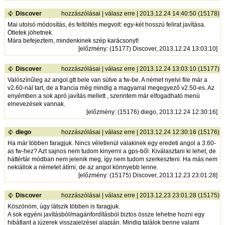
Discover
hozzászólásai
|
válasz erre
| 2013.12.24 14:40:50 (15178)
Mai utolsó módosítás, és feltöltés megvolt: egy-két hosszú felirat javítása.
Ötletek jöhetnek.
Mára befejeztem, mindenkinek szép karácsonyt!
[
előzmény
: (15177) Discover, 2013.12.24 13:03:10]
Discover
hozzászólásai
|
válasz erre
| 2013.12.24 13:03:10 (15177)
Valószínűleg az angol.gtt bele van sütve a fw-be. A német nyelvi file már a
v2.60-nál tart, de a francia még mindig a magyarral megegyező v2.50-es. Az
enyémben a sok apró javítás mellett , szerintem már elfogadható menü
elnevezések vannak.
[
előzmény
: (15176) diego, 2013.12.24 12:30:16]
diego
hozzászólásai
|
válasz erre
| 2013.12.24 12:30:16 (15176)
Ha már többen faragjuk. Nincs véletlenül valakinek egy eredeti angol a 3.60-
as fw-hez? Azt sajnos nem tudom kinyerni a gps-ből. Kiválasztani ki lehet, de
háttértár módban nem jelenik meg, így nem tudom szerkeszteni. Ha más nem
nekiállok a németet átírni, de az angol könnyebb lenne.
[
előzmény
: (15175) Discover, 2013.12.23 23:01:28]
Discover
hozzászólásai
|
válasz erre
| 2013.12.23 23:01:28 (15175)
Köszönöm, úgy látszik többen is faragjuk.
A sok egyéni javításból/magánfordításból biztos össze lehetne hozni egy
hibátlant a júzerek visszajelzései alapján. Mindig találok benne valami