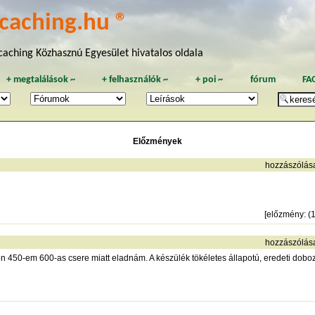
caching.hu ®
aching Közhasznú Egyesület hivatalos oldala
+
megtalálások
~
+
felhasználók
~
+
poi
~
fórum
FA
Előzmények
hozzászólás
[
előzmény
: 
hozzászólás
 450-em 600-as csere miatt eladnám. A készülék tökéletes állapotú, eredeti dobo