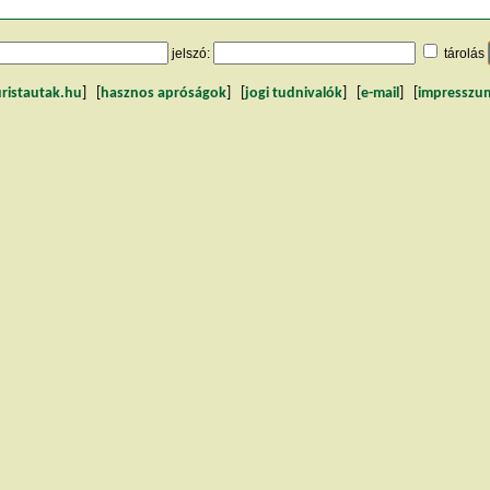
jelszó:
tárolás
uristautak.hu
] [
hasznos apróságok
] [
jogi tudnivalók
] [
e-mail
] [
impresszu