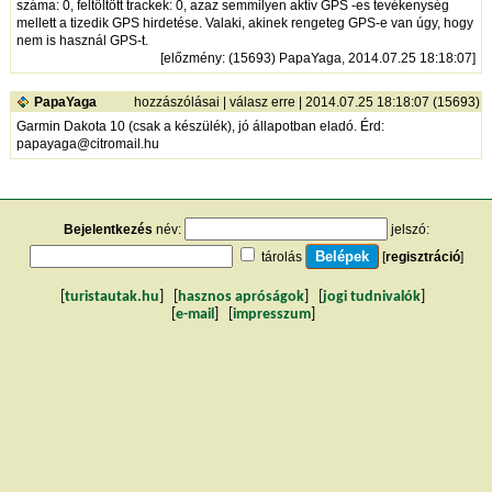
száma: 0, feltöltött trackek: 0, azaz semmilyen aktív GPS -es tevékenység
mellett a tizedik GPS hirdetése. Valaki, akinek rengeteg GPS-e van úgy, hogy
nem is használ GPS-t.
[
előzmény
: (15693) PapaYaga, 2014.07.25 18:18:07]
PapaYaga
hozzászólásai
|
válasz erre
| 2014.07.25 18:18:07 (15693)
Garmin Dakota 10 (csak a készülék), jó állapotban eladó. Érd:
papayaga@citromail.hu
Bejelentkezés
név:
jelszó:
tárolás
[
regisztráció
]
[
turistautak.hu
] [
hasznos apróságok
] [
jogi tudnivalók
]
[
e-mail
] [
impresszum
]