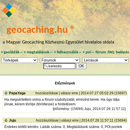
geocaching.hu ®
a Magyar Geocaching Közhasznú Egyesület hivatalos oldala
+
geoládák
~
+
megtalálások
~
+
felhasználók
~
+
poi
~
fórum
FAQ
belépés
Előzmények
PapaYaga
hozzászólásai
|
válasz erre
| 2014.07.27 05:02:29 (15697)
Ha megsértettem volna a fórum szabályzatát, elnézést kérek. Ha úgy látja
jónak, kérem törölje (töröltesse) a hirdetésem.
[
előzmény
: (15694) Juju, 2014.07.26 11:57:11]
Juju
hozzászólásai
|
válasz erre
| 2014.07.26 11:57:11 (15694)
Érdekes költői kérdés: Ládák száma: 0, Megtalálások száma: 0, POI pontok