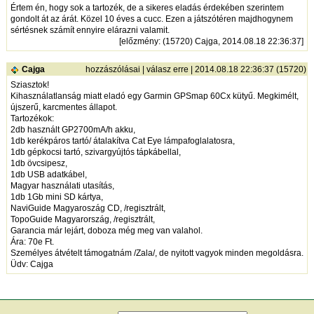
Értem én, hogy sok a tartozék, de a sikeres eladás érdekében szerintem
gondolt át az árát. Közel 10 éves a cucc. Ezen a játszótéren majdhogynem
sértésnek számít ennyire elárazni valamit.
[
előzmény
: (15720) Cajga, 2014.08.18 22:36:37]
Cajga
hozzászólásai
|
válasz erre
| 2014.08.18 22:36:37 (15720)
Sziasztok!
Kihasználatlanság miatt eladó egy Garmin GPSmap 60Cx kütyű. Megkimélt,
újszerű, karcmentes állapot.
Tartozékok:
2db használt GP2700mA/h akku,
1db kerékpáros tartó/ átalakítva Cat Eye lámpafoglalatosra,
1db gépkocsi tartó, szivargyújtós tápkábellal,
1db övcsipesz,
1db USB adatkábel,
Magyar használati utasítás,
1db 1Gb mini SD kártya,
NaviGuide Magyaroszág CD, /regisztrált,
TopoGuide Magyarország, /regisztrált,
Garancia már lejárt, doboza még meg van valahol.
Ára: 70e Ft.
Személyes átvételt támogatnám /Zala/, de nyitott vagyok minden megoldásra.
Üdv: Cajga