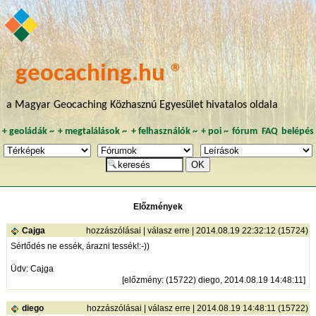
geocaching.hu ®
a Magyar Geocaching Közhasznú Egyesület hivatalos oldala
+
geoládák
~
+
megtalálások
~
+
felhasználók
~
+
poi
~
fórum
FAQ
belépés
Előzmények
Cajga
hozzászólásai
|
válasz erre
| 2014.08.19 22:32:12 (15724)
Sértődés ne essék, árazni tessék!:-))
Üdv: Cajga
[
előzmény
: (15722) diego, 2014.08.19 14:48:11]
diego
hozzászólásai
|
válasz erre
| 2014.08.19 14:48:11 (15722)