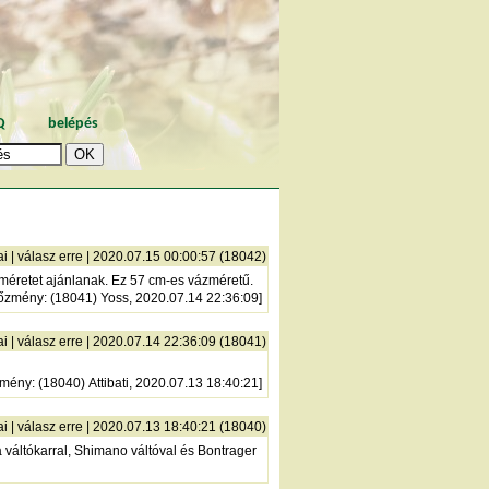
Q
belépés
ai
|
válasz erre
| 2020.07.15 00:00:57 (18042)
méretet ajánlanak. Ez 57 cm-es vázméretű.
lőzmény
: (18041) Yoss, 2020.07.14 22:36:09]
ai
|
válasz erre
| 2020.07.14 22:36:09 (18041)
zmény
: (18040) Attibati, 2020.07.13 18:40:21]
ai
|
válasz erre
| 2020.07.13 18:40:21 (18040)
ra váltókarral, Shimano váltóval és Bontrager