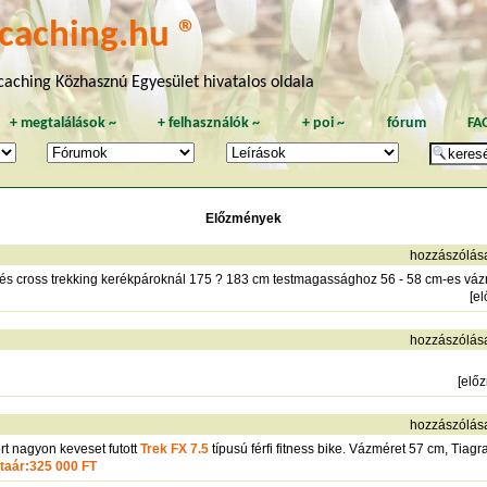
caching.hu ®
aching Közhasznú Egyesület hivatalos oldala
+
megtalálások
~
+
felhasználók
~
+
poi
~
fórum
FA
Előzmények
hozzászólás
 és cross trekking kerékpároknál 175 ? 183 cm testmagassághoz 56 - 58 cm-es váz
[
e
hozzászólás
[
elő
hozzászólás
rt nagyon keveset futott
Trek FX 7.5
típusú férfi fitness bike. Vázméret 57 cm, Tiag
staár:325 000 FT