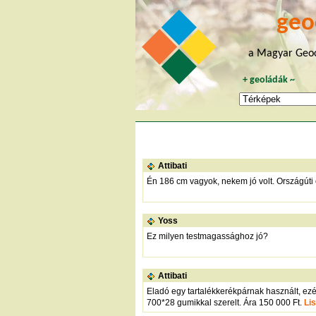
geo
a Magyar Geoc
+
geoládák
~
Attibati
Én 186 cm vagyok, nekem jó volt. Országúti
Yoss
Ez milyen testmagassághoz jó?
Attibati
Eladó egy tartalékkerékpárnak használt, ezé
700*28 gumikkal szerelt. Ára 150 000 Ft.
Li