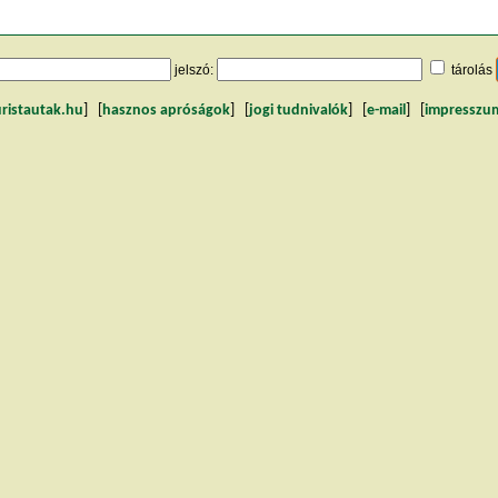
jelszó:
tárolás
uristautak.hu
] [
hasznos apróságok
] [
jogi tudnivalók
] [
e-mail
] [
impresszu