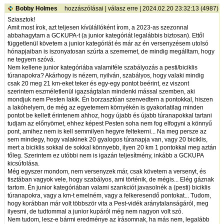
Bobby Holmes
hozzászólásai
|
válasz erre
| 2024.02.20 23:32:13 (4987)
Sziasztok!
Amit most írok, azt teljesen kívülállóként írom, a 2023-as szezonnal
abbahagytam a GCKUPA-t (a junior kategóriát legalábbis biztosan). Ettől
függetlenül követem a junior kategóriát és már az én versenyzésem utolsó
hónapjaiban is iszonyatosan szúrta a szememet, de mindig megálltam, hogy
ne tegyem szóvá.
Nem kellene junior kategóriába valamiféle szabályozás a pesti/biciklis
túranapokra? Akárhogy is nézem, nyilván, szabályos, hogy valaki mindig
csak 20 meg 21 km-eket teker és egy-egy pontot beérint, ez viszont
szerintem eszméletlenül igazságtalan mindenki mással szemben, aki
mondjuk nem Pesten lakik. Én borzasztóan szenvedtem a pontokkal, hiszen
a lakóhelyem, de még az egyetemem környékén is gyakorlatilag minden
pontot be kellett érintenem ahhoz, hogy újabb és újabb túranapokkal tartani
tudjam az előnyömet, ehhez képest Pesten soha nem fog elfogyni a könnyű
pont, amihez nem is kell semmilyen hegyre feltekerni... Na meg persze az
sem mindegy, hogy valakinek 20 gyalogos túranapja van, vagy 20 biciklis,
mert a biciklis sokkal de sokkal könnyebb, ilyen 20 km 1 pontokkal meg aztán
főleg. Szerintem ez utóbbi nem is igazán teljesítmény, inkább a GCKUPA
kicsúfolása.
Még egyszer mondom, nem versenyzek már, csak követem a versenyt, és
tisztában vagyok vele, hogy szabályos, ami történik, de mégis... Elég gáznak
tartom. Én junior kategóriában valami szankciót javasolnék a (pesti) biciklis
túranapokra, vagy a km-t emelném, vagy a felkeresendő pontokat... Tudom,
hogy korábban már volt többször vita a Pest-vidék aránytalanságáról, meg
ilyesmi, de tudtommal a junior kupáról még nem nagyon volt szó.
Nem tudom, lesz-e bármi eredménye az írásomnak, ha más nem, legalább