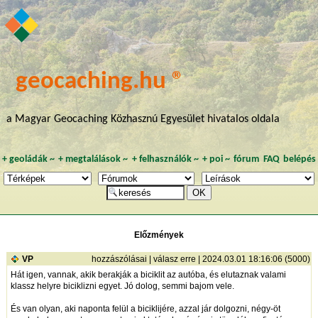
geocaching.hu ®
a Magyar Geocaching Közhasznú Egyesület hivatalos oldala
+
geoládák
~
+
megtalálások
~
+
felhasználók
~
+
poi
~
fórum
FAQ
belépés
Előzmények
VP
hozzászólásai
|
válasz erre
| 2024.03.01 18:16:06 (5000)
Hát igen, vannak, akik berakják a biciklit az autóba, és elutaznak valami
klassz helyre biciklizni egyet. Jó dolog, semmi bajom vele.
És van olyan, aki naponta felül a biciklijére, azzal jár dolgozni, négy-öt