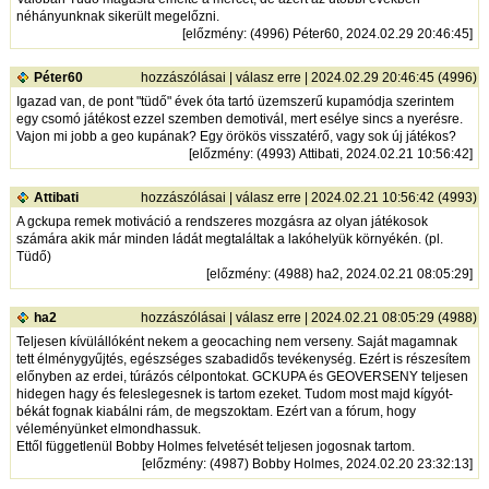
néhányunknak sikerült megelőzni.
[
előzmény
: (4996) Péter60, 2024.02.29 20:46:45]
Péter60
hozzászólásai
|
válasz erre
| 2024.02.29 20:46:45 (4996)
Igazad van, de pont "tüdő" évek óta tartó üzemszerű kupamódja szerintem
egy csomó játékost ezzel szemben demotivál, mert esélye sincs a nyerésre.
Vajon mi jobb a geo kupának? Egy örökös visszatérő, vagy sok új játékos?
[
előzmény
: (4993) Attibati, 2024.02.21 10:56:42]
Attibati
hozzászólásai
|
válasz erre
| 2024.02.21 10:56:42 (4993)
A gckupa remek motiváció a rendszeres mozgásra az olyan játékosok
számára akik már minden ládát megtaláltak a lakóhelyük környékén. (pl.
Tüdő)
[
előzmény
: (4988) ha2, 2024.02.21 08:05:29]
ha2
hozzászólásai
|
válasz erre
| 2024.02.21 08:05:29 (4988)
Teljesen kívülállóként nekem a geocaching nem verseny. Saját magamnak
tett élménygyűjtés, egészséges szabadidős tevékenység. Ezért is részesítem
előnyben az erdei, túrázós célpontokat. GCKUPA és GEOVERSENY teljesen
hidegen hagy és feleslegesnek is tartom ezeket. Tudom most majd kígyót-
békát fognak kiabálni rám, de megszoktam. Ezért van a fórum, hogy
véleményünket elmondhassuk.
Ettől függetlenül Bobby Holmes felvetését teljesen jogosnak tartom.
[
előzmény
: (4987) Bobby Holmes, 2024.02.20 23:32:13]