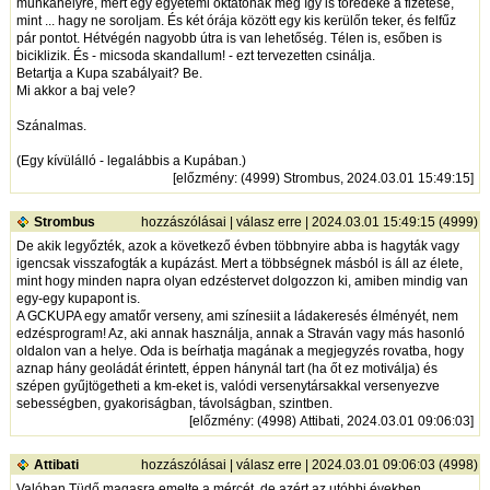
munkahelyre, mert egy egyetemi oktatónak még így is töredéke a fizetése,
mint ... hagy ne soroljam. És két órája között egy kis kerülőn teker, és felfűz
pár pontot. Hétvégén nagyobb útra is van lehetőség. Télen is, esőben is
biciklizik. És - micsoda skandallum! - ezt tervezetten csinálja.
Betartja a Kupa szabályait? Be.
Mi akkor a baj vele?
Szánalmas.
(Egy kívülálló - legalábbis a Kupában.)
[
előzmény
: (4999) Strombus, 2024.03.01 15:49:15]
Strombus
hozzászólásai
|
válasz erre
| 2024.03.01 15:49:15 (4999)
De akik legyőzték, azok a következő évben többnyire abba is hagyták vagy
igencsak visszafogták a kupázást. Mert a többségnek másból is áll az élete,
mint hogy minden napra olyan edzéstervet dolgozzon ki, amiben mindig van
egy-egy kupapont is.
A GCKUPA egy amatőr verseny, ami színesiit a ládakeresés élményét, nem
edzésprogram! Az, aki annak használja, annak a Straván vagy más hasonló
oldalon van a helye. Oda is beírhatja magának a megjegyzés rovatba, hogy
aznap hány geoládát érintett, éppen hánynál tart (ha őt ez motiválja) és
szépen gyűjtögetheti a km-eket is, valódi versenytársakkal versenyezve
sebességben, gyakoriságban, távolságban, szintben.
[
előzmény
: (4998) Attibati, 2024.03.01 09:06:03]
Attibati
hozzászólásai
|
válasz erre
| 2024.03.01 09:06:03 (4998)
Valóban Tüdő magasra emelte a mércét, de azért az utóbbi években