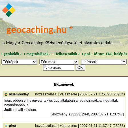
geocaching.hu ®
a Magyar Geocaching Közhasznú Egyesület hivatalos oldala
+
geoládák
~
+
megtalálások
~
+
felhasználók
~
+
poi
~
fórum
FAQ
belépés
Előzmények
bluemonday
hozzászólásai
|
válasz erre
| 2007.07.21 11:51:28 (23234)
Igen, ebben én is egyetértek és úgy általában a ládaleírásokban foglaltak
betartásában is.
Judith: mailt küldtem.
[
előzmény
: (23233) piret, 2007.07.21 11:37:47]
piret
hozzászólásai
|
válasz erre
| 2007.07.21 11:37:47 (23233)