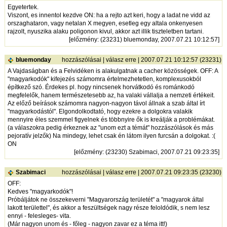
Egyetertek.
Viszont, es innentol kezdve ON: ha a rejto azt keri, hogy a ladat ne vidd az
orszaghataron, vagy netalan X megyen, esetleg egy altala onkenyesen
rajzolt, nyuszika alaku poligonon kivul, akkor azt illik tiszteletben tartani.
[
előzmény
: (23231) bluemonday, 2007.07.21 10:12:57]
bluemonday
hozzászólásai
|
válasz erre
| 2007.07.21 10:12:57 (23231)
A Vajdaságban és a Felvidéken is alakulgatnak a cacher közösségek. OFF: A
"magyarkodók" kifejezés számomra értelmezhetetlen, komplexusokból
építkező szó. Érdekes pl. hogy nincsenek horvátkodó és románkodó
megfelelők, hanem természetesebb az, ha valaki vállalja a nemzeti értékeit.
Az előző beírások számomra nagyon-nagyon távol állnak a szab által írt
"magyarkodástól". Elgondolkodtató, hogy ezekre a dolgokra valakik
mennyire éles szemmel figyelnek és többnyire ők is kreálják a problémákat.
(a válaszokra pedig érkeznek az "unom ezt a témát" hozzászólások és más
pejoratív jelzők) Na mindegy, lehet csak én látom ilyen furcsán a dolgokat. :(
ON
[
előzmény
: (23230) Szabimaci, 2007.07.21 09:23:35]
Szabimaci
hozzászólásai
|
válasz erre
| 2007.07.21 09:23:35 (23230)
OFF:
Kedves "magyarkodók"!
Próbáljátok ne összekeverni "Magyarország területét" a "magyarok által
lakott területtel", és akkor a feszültségek nagy része feloldódik, s nem lesz
ennyi - felesleges- vita.
(Már nagyon unom és - főleg - nagyon zavar ez a téma itt!)