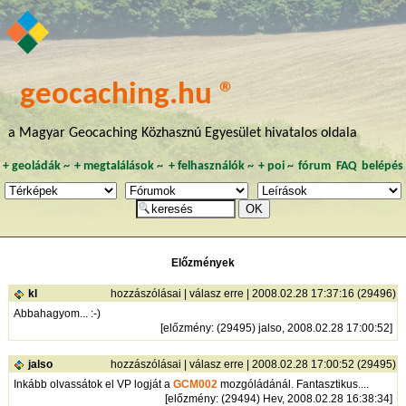
geocaching.hu ®
a Magyar Geocaching Közhasznú Egyesület hivatalos oldala
+
geoládák
~
+
megtalálások
~
+
felhasználók
~
+
poi
~
fórum
FAQ
belépés
Előzmények
kl
hozzászólásai
|
válasz erre
| 2008.02.28 17:37:16 (29496)
Abbahagyom... :-)
[
előzmény
: (29495) jalso, 2008.02.28 17:00:52]
jalso
hozzászólásai
|
válasz erre
| 2008.02.28 17:00:52 (29495)
Inkább olvassátok el VP logját a
GCM002
mozgóládánál. Fantasztikus....
[
előzmény
: (29494) Hev, 2008.02.28 16:38:34]