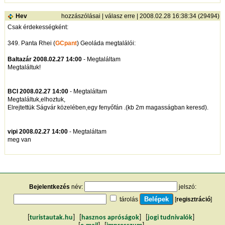
Hev
hozzászólásai
|
válasz erre
| 2008.02.28 16:38:34 (29494)
Csak érdekességként:
349. Panta Rhei (
GCpant
) Geoláda megtalálói:
Baltazár 2008.02.27 14:00
- Megtaláltam
Megtaláltuk!
BCI 2008.02.27 14:00
- Megtaláltam
Megtaláltuk,elhoztuk,
Elrejtettük Ságvár közelében,egy fenyőfán .(kb 2m magasságban keresd).
vipi 2008.02.27 14:00
- Megtaláltam
meg van
Bejelentkezés
név:
jelszó:
tárolás
[
regisztráció
]
[
turistautak.hu
] [
hasznos apróságok
] [
jogi tudnivalók
]