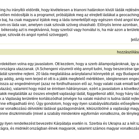
ng.hu irányítói eldöntik, hogy kivételesen a trianoni határokon kívüli ládák rejtés
elően módosítják is a programot, próbáljátok meg az elrejtett ládákat a geocaching
 baj, ha csak magyarul írjátok meg a láda ismertetőjét egy egészen rövid angol kiv
com-os láda van, amelyen csak szlovák szöveg olvasható. Előnyös lenne azonban, 
 békesség azt is megkívánná, hogy szerbül vagy horvátul is, ha már azon a terüle
ar, szlovák és angol nyelvű szöveggel).
[
elő
hozzászólás
 érdekében volna egy javaslatom. Ott kezdem, hogy a szerb állampolgároknak, így
szágra utazzanak. (A Schengeni vízumról elég annyit tudni, hogy beszerzése ige
ládát szeretne rejteni. 20 láda megtalálása aránytalanul könnyebb pl. egy Budape
 addig, amíg nem terjed el ott is a játék megfelelő mértékben, ideiglenesen engedj
sza az engedménnyel (azaz ne fordhulhasson elő az, hogy valaki csak emiatt tartj
zás), valamint hogy mást se érintsen hátrányosan, ezért a javaslatom a következő
 megtalálták az összes elrejtett vajdasági ládát, függetlenül attól, hogy hány lád
 Vajdaság területére korlátozódhat (elvégre ha valaki máshol is tudna ládát rejteni
nne elfogadható érv). Úgy gondolom, hogy egy ilyen szabályváltoztatás elősegíten
ar vonatkozású délvidéki ládával gazdagondnánk, kiküszöbölné a vajdasági magy
lenne diszkriminatív (mivel a szabály mindenkire egyformán vonatkozna, de tényl
y ilyen rendelkezést bevezetni Kárpátalja esetén is. Szerbia és Ukrajna az a két
zágra, és midnkét országban élnek magyarok, valamint számos magyar vonatkozású