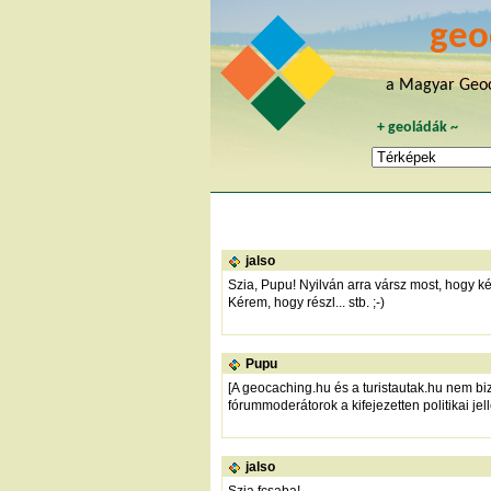
geo
a Magyar Geoc
+
geoládák
~
jalso
Szia, Pupu! Nyilván arra vársz most, hogy k
Kérem, hogy részl... stb. ;-)
Pupu
[A geocaching.hu és a turistautak.hu nem bizt
fórummoderátorok a kifejezetten politikai jel
jalso
Szia fcsaba!