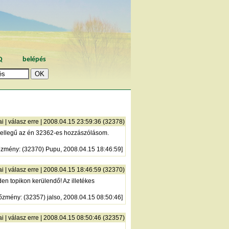
Q
belépés
ai
|
válasz erre
| 2008.04.15 23:59:36 (32378)
i jellegű az én 32362-es hozzászólásom.
őzmény
: (32370) Pupu, 2008.04.15 18:46:59]
ai
|
válasz erre
| 2008.04.15 18:46:59 (32370)
den topikon kerülendő! Az illetékes
lőzmény
: (32357) jalso, 2008.04.15 08:50:46]
ai
|
válasz erre
| 2008.04.15 08:50:46 (32357)