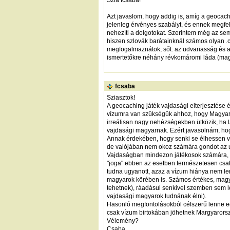
Azt javaslom, hogy addig is, amíg a geocachi
jelenleg érvényes szabályt, és ennek megfel
nehezíti a dolgotokat. Szerintem még az sem
hiszen szlovák barátainknál számos olyan .
megfogalmaznátok, sőt: az udvariasság és a
ismertetőkre néhány révkomáromi láda (magy
fcsaba
Sziasztok!
A geocaching játék vajdasági elterjesztése
vízumra van szükségük ahhoz, hogy Magyaror
irreálisan nagy nehézségekben ütközik, ha 
vajdasági magyarnak. Ezért javasolnám, hogy
Annak érdekében, hogy senki se élhessen vis
de valójában nem okoz számára gondot az uta
Vajdaságban mindezon játékosok számára, akik
"joga" ebben az esetben természetesen csak a
tudna ugyanott, azaz a vízum hiánya nem le
magyarok körében is. Számos értékes, magy
tehetnek), ráadásul senkivel szemben sem 
vajdasági magyarok tudnának élni).
Hasonló megfontolásokból célszerű lenne eg
csak vízum birtokában jöhetnek Margyarors
Vélemény?
Csaba