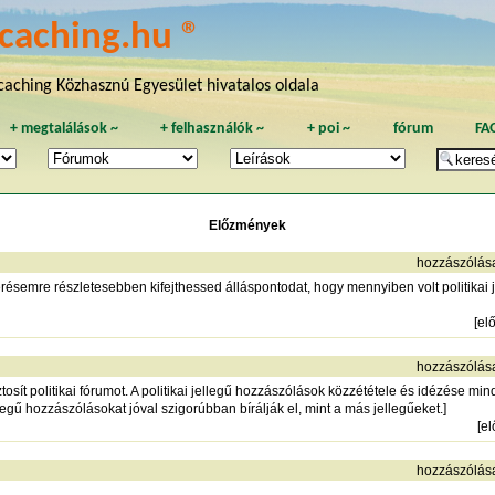
caching.hu ®
aching Közhasznú Egyesület hivatalos oldala
+
megtalálások
~
+
felhasználók
~
+
poi
~
fórum
FA
Előzmények
hozzászólás
érésemre részletesebben kifejthessed álláspontodat, hogy mennyiben volt politika
[
el
hozzászólás
osít politikai fórumot. A politikai jellegű hozzászólások közzététele és idézése min
legű hozzászólásokat jóval szigorúbban bírálják el, mint a más jellegűeket.]
[
e
hozzászólás