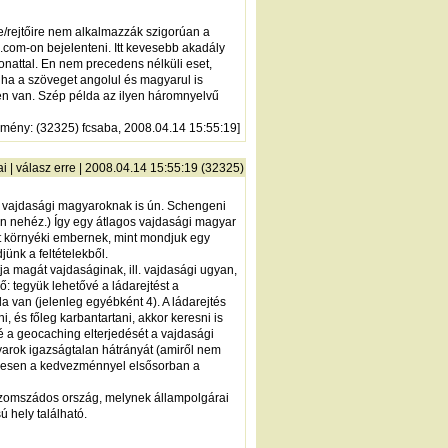
ére/rejtőire nem alkalmazzák szigorúan a
.com-on bejelenteni. Itt kevesebb akadály
onattal. En nem precedens nélküli eset,
ha a szöveget angolul és magyarul is
ten van. Szép példa az ilyen háromnyelvű
zmény
: (32325) fcsaba, 2008.04.14 15:55:19]
ai
|
válasz erre
| 2008.04.14 15:55:19 (32325)
 a vajdasági magyaroknak is ún. Schengeni
n nehéz.) Így egy átlagos vajdasági magyar
st környéki embernek, mint mondjuk egy
ünk a feltételekből.
a magát vajdaságinak, ill. vajdasági ugyan,
: tegyük lehetővé a ládarejtést a
a van (jelenleg egyébként 4). A ládarejtés
, és főleg karbantartani, akkor keresni is
é a geocaching elterjedését a vajdasági
arok igazságtalan hátrányát (amiről nem
egesen a kedvezménnyel elsősorban a
 szomszádos ország, melynek állampolgárai
 hely található.