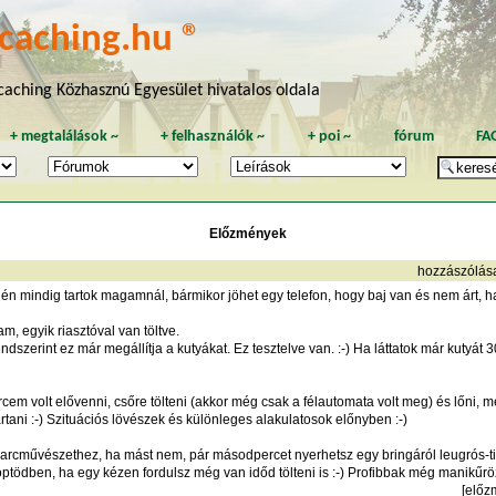
caching.hu ®
aching Közhasznú Egyesület hivatalos oldala
+
megtalálások
~
+
felhasználók
~
+
poi
~
fórum
FA
Előzmények
hozzászólás
én mindig tartok magamnál, bármikor jöhet egy telefon, hogy baj van és nem árt, 
m, egyik riasztóval van töltve.
ndszerint ez már megállítja a kutyákat. Ez tesztelve van. :-) Ha láttatok már kutyát 3
cem volt elővenni, csőre tölteni (akkor még csak a félautomata volt meg) és lőni, me
tartani :-) Szituációs lövészek és különleges alakulatosok előnyben :-)
 harcművészethez, ha mást nem, pár másodpercet nyerhetsz egy bringáról leugrós-ti
öptödben, ha egy kézen fordulsz még van időd tölteni is :-) Profibbak még manikűrö
[
előz