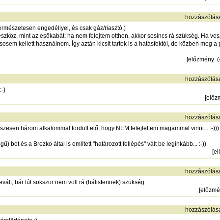
hozzászólás
rmészetesen engedéllyel, és csak gáz/riasztó.)
szköz, mint az esőkabát: ha nem felejtem otthon, akkor sosincs rá szükség. Ha v
em kellett használnom. Így aztán kicsit tartok is a hatásfoktól, de közben meg 
[
előzmény
: 
hozzászólás
-)
[
előz
hozzászólás
zesen három alkalommal fordult elő, hogy NEM felejtettem magammal vinni... :-)))
bot és a Brezko által is említett "határozott fellépés" vált be leginkább... :-))
[
e
hozzászólás
vált, bár túl sokszor nem volt rá (hálistennek) szükség.
[
előzmé
hozzászólás