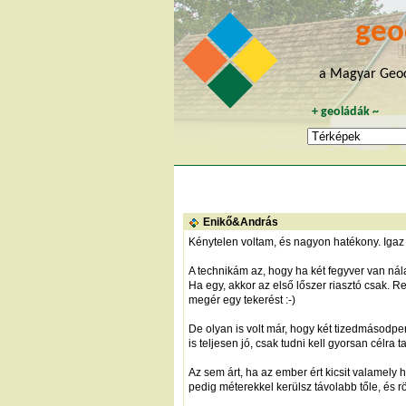
geo
a Magyar Geoc
+
geoládák
~
Enikő&András
Kénytelen voltam, és nagyon hatékony. Igaz 
A technikám az, hogy ha két fegyver van nála
Ha egy, akkor az első lőszer riasztó csak. Re
megér egy tekerést :-)
De olyan is volt már, hogy két tizedmásodper
is teljesen jó, csak tudni kell gyorsan célra 
Az sem árt, ha az ember ért kicsit valamely
pedig méterekkel kerülsz távolabb tőle, és r