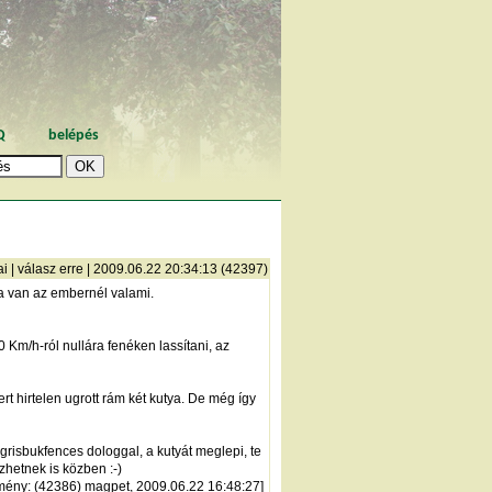
Q
belépés
ai
|
válasz erre
| 2009.06.22 20:34:13 (42397)
ha van az embernél valami.
0 Km/h-ról nullára fenéken lassítani, az
rt hirtelen ugrott rám két kutya. De még így
grisbukfences dologgal, a kutyát meglepi, te
zhetnek is közben :-)
mény
: (42386) magpet, 2009.06.22 16:48:27]