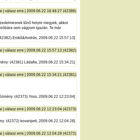
ai
|
válasz erre
| 2009.06.22 16:48:27 (42386)
eszedelmesnek tűnő helyre megyek, akkor
a próbára sem vágyom igazán. Te már
(42382) Enikő&András, 2009.06.22 15:57:13]
ai
|
válasz erre
| 2009.06.22 15:57:13 (42382)
mény
: (42381) Ládafia, 2009.06.22 15:34:21]
ai
|
válasz erre
| 2009.06.22 15:34:21 (42381)
lőzmény
: (42373) Yoss, 2009.06.22 12:23:04]
ai
|
válasz erre
| 2009.06.22 12:23:04 (42373)
ny
: (42372) kovaripeti, 2009.06.22 12:04:28]
ai
|
válasz erre
| 2009.06.22 12:04:28 (42372)