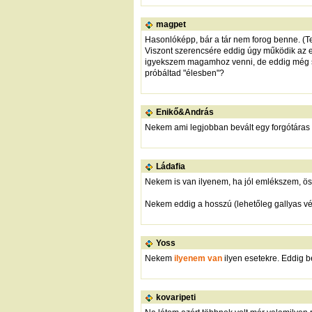
magpet
Hasonlóképp, bár a tár nem forog benne. (Te
Viszont szerencsére eddig úgy működik az e
igyekszem magamhoz venni, de eddig még sos
próbáltad "élesben"?
Enikő&András
Nekem ami legjobban bevált egy forgótáras :
Ládafia
Nekem is van ilyenem, ha jól emlékszem, öss
Nekem eddig a hosszú (lehetőleg gallyas végű) 
Yoss
Nekem
ilyenem van
ilyen esetekre. Eddig be
kovaripeti